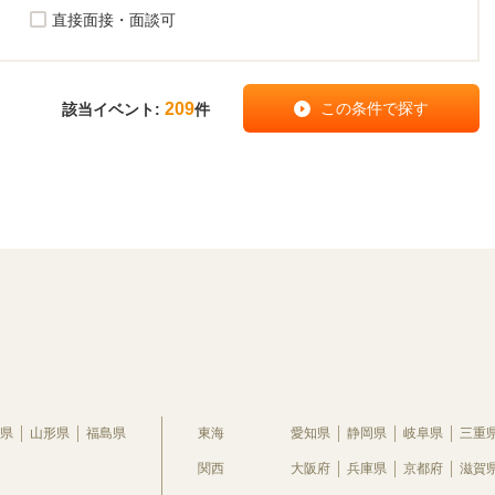
直接面接・面談可
209
該当イベント:
件
県
山形県
福島県
東海
愛知県
静岡県
岐阜県
三重
関西
大阪府
兵庫県
京都府
滋賀