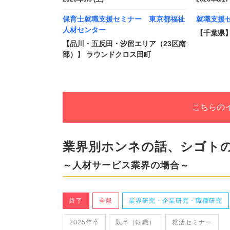
保育士就職支援セミナー 東京都福祉
就職支援
人材センター
【千葉県】
【品川・五反田・汐留エリア（23区南
部）】 ラウンドクロス田町
こちらの
業界別ホンネの話、シゴト
～人材サービス業界の場合～
終了
全般
業界研究・企業研究・職種研究
2025年卒
既卒（転職）
就活セミナー