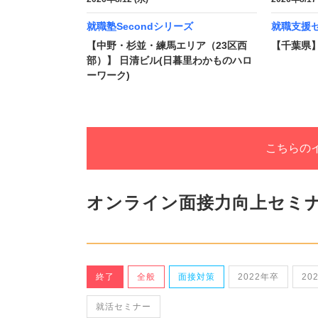
就職塾Secondシリーズ
就職支援
【中野・杉並・練馬エリア（23区西
【千葉県】
部）】 日清ビル(日暮里わかものハロ
ーワーク)
こちらの
オンライン面接力向上セミ
終了
全般
面接対策
2022年卒
20
就活セミナー