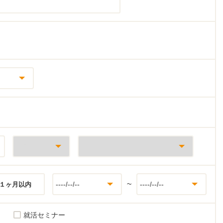
~
１ヶ月以内
就活セミナー