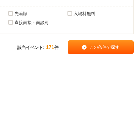
先着順
入場料無料
直接面接・面談可
171
該当イベント:
件