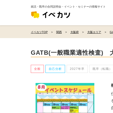
就活・既卒の合同説明会・イベント・セミナーの情報サイト
イベカツTOP
関西
大阪府
大阪エリア
G
GATB(一般職業適性検査)
全般
自己分析
2027年卒
既卒（転職）