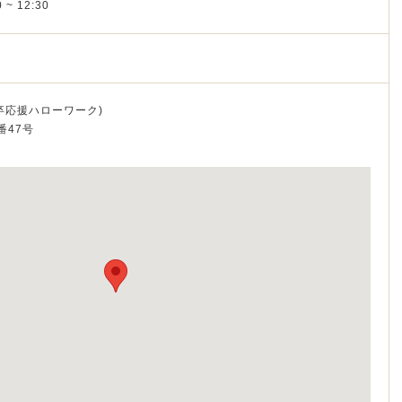
 ~ 12:30
ク
卒応援ハローワーク)
番47号