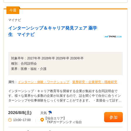
今週
マイナビ
インターンシップ＆キャリア発見フェア 薬学
生 マイナビ
対象卒年 :
2027年卒 2028年卒 2029年卒 2030年卒
種別 :
合同説明会
業界 :
医療・福祉・介護
属性 :
インターン・体験・ワークショップ
業界研究・企業研究・職種研究
インターンシップ・キャリア教育等を開催する企業が集結する合同説明会で
す。様々な業界から多数の企業が出展するので、話を聞く中で自分に合うイン
ターンシップや仕事体験をじっくり探すことができます。 ・直接会って話すこ
とで業界や企業の理解がより深まる！ ・疑問点・不明点をその場で解決でき
る！ ・周囲の学生の雰囲気が分かり意識が高まる！
2026/8/8(土)
天気
参加
【仙台エリア】
13:00~17:00
|
TKPガーデンシティ仙台