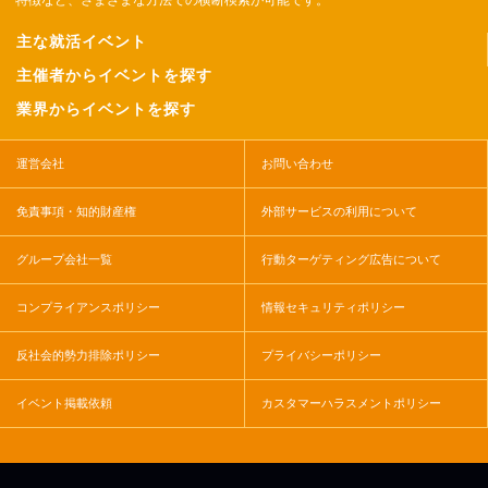
特徴など、さまざまな方法での横断検索が可能です。
主な就活イベント
主催者からイベントを探す
業界からイベントを探す
運営会社
お問い合わせ
免責事項・知的財産権
外部サービスの利用について
グループ会社一覧
行動ターゲティング広告について
コンプライアンスポリシー
情報セキュリティポリシー
反社会的勢力排除ポリシー
プライバシーポリシー
イベント掲載依頼
カスタマーハラスメントポリシー