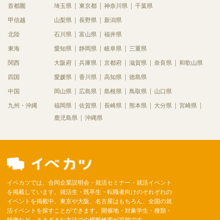
首都圏
埼玉県
東京都
神奈川県
千葉県
甲信越
山梨県
長野県
新潟県
北陸
石川県
富山県
福井県
東海
愛知県
静岡県
岐阜県
三重県
関西
大阪府
兵庫県
京都府
滋賀県
奈良県
和歌山県
四国
愛媛県
香川県
高知県
徳島県
中国
岡山県
広島県
島根県
鳥取県
山口県
九州・沖縄
福岡県
佐賀県
長崎県
熊本県
大分県
宮崎県
鹿児島県
沖縄県
イベカツでは、合同企業説明会・就活セミナー・就活イベント
を掲載しています。就活生・既卒生・転職者向けのそれぞれの
イベントを掲載中。東京や大阪、名古屋はもちろん、全国の就
活イベントを探すことができます。開催地・対象学生・種類・