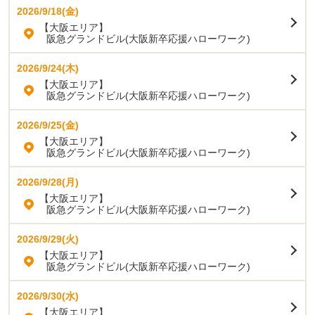
2026/9/18(金)
【大阪エリア】
阪急グランドビル(大阪新卒応援ハローワーク)
2026/9/24(木)
【大阪エリア】
阪急グランドビル(大阪新卒応援ハローワーク)
2026/9/25(金)
【大阪エリア】
阪急グランドビル(大阪新卒応援ハローワーク)
2026/9/28(月)
【大阪エリア】
阪急グランドビル(大阪新卒応援ハローワーク)
2026/9/29(火)
【大阪エリア】
阪急グランドビル(大阪新卒応援ハローワーク)
2026/9/30(水)
【大阪エリア】