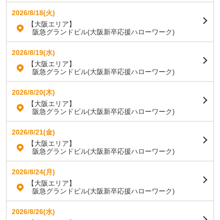
2026/8/18(火)
【大阪エリア】
阪急グランドビル(大阪新卒応援ハローワーク)
2026/8/19(水)
【大阪エリア】
阪急グランドビル(大阪新卒応援ハローワーク)
2026/8/20(木)
【大阪エリア】
阪急グランドビル(大阪新卒応援ハローワーク)
2026/8/21(金)
【大阪エリア】
阪急グランドビル(大阪新卒応援ハローワーク)
2026/8/24(月)
【大阪エリア】
阪急グランドビル(大阪新卒応援ハローワーク)
2026/8/26(水)