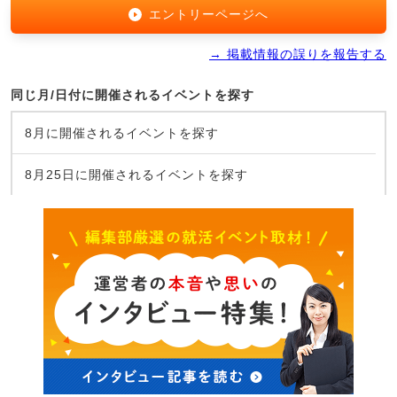
エントリーページへ
→ 掲載情報の誤りを報告する
同じ月/日付に開催されるイベントを探す
8月に開催されるイベントを探す
8月25日に開催されるイベントを探す