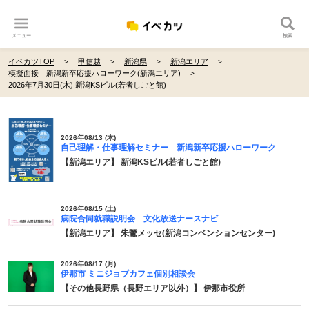
メニュー
検索
イベカツTOP
甲信越
新潟県
新潟エリア
模擬面接 新潟新卒応援ハローワーク(新潟エリア)
2026年7月30日(木) 新潟KSビル(若者しごと館)
2026年08/13 (木)
自己理解・仕事理解セミナー 新潟新卒応援ハローワーク
【新潟エリア】 新潟KSビル(若者しごと館)
2026年08/15 (土)
病院合同就職説明会 文化放送ナースナビ
【新潟エリア】 朱鷺メッセ(新潟コンベンションセンター)
2026年08/17 (月)
伊那市 ミニジョブカフェ個別相談会
【その他長野県（長野エリア以外）】 伊那市役所