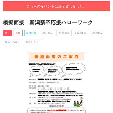
こちらのイベントは終了致しました。
模擬面接 新潟新卒応援ハローワーク
終了
全般
面接対策
2027年卒
2028年卒
2029年卒
2030年卒
既卒（転職）
就活セミナー