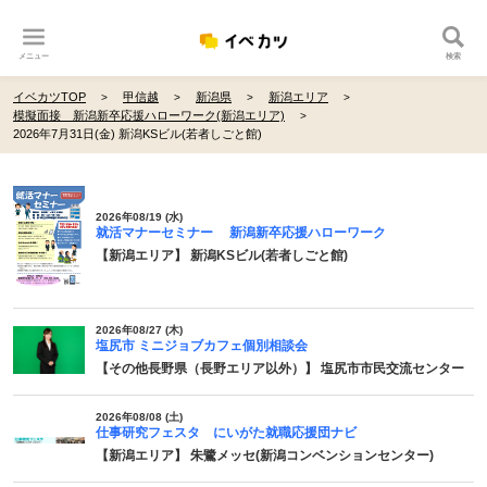
メニュー
検索
イベカツTOP
甲信越
新潟県
新潟エリア
模擬面接 新潟新卒応援ハローワーク(新潟エリア)
2026年7月31日(金) 新潟KSビル(若者しごと館)
2026年08/19 (水)
就活マナーセミナー 新潟新卒応援ハローワーク
【新潟エリア】 新潟KSビル(若者しごと館)
2026年08/27 (木)
塩尻市 ミニジョブカフェ個別相談会
【その他長野県（長野エリア以外）】 塩尻市市民交流センター
2026年08/08 (土)
仕事研究フェスタ にいがた就職応援団ナビ
【新潟エリア】 朱鷺メッセ(新潟コンベンションセンター)