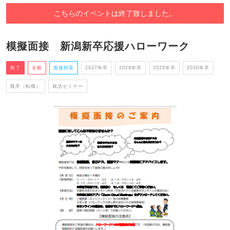
こちらのイベントは終了致しました。
模擬面接 新潟新卒応援ハローワーク
終了
全般
面接対策
2027年卒
2028年卒
2029年卒
2030年卒
既卒（転職）
就活セミナー