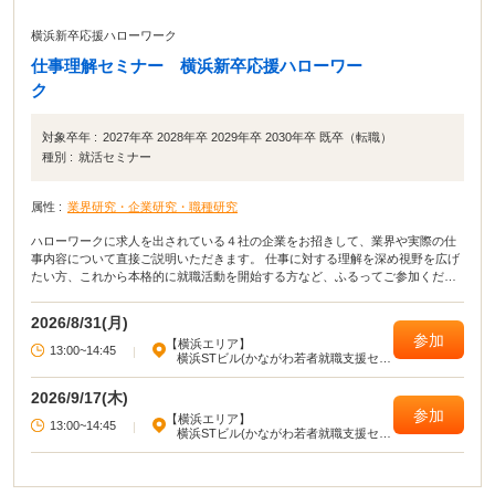
横浜新卒応援ハローワーク
仕事理解セミナー 横浜新卒応援ハローワー
ク
対象卒年 :
2027年卒 2028年卒 2029年卒 2030年卒 既卒（転職）
種別 :
就活セミナー
属性 :
業界研究・企業研究・職種研究
ハローワークに求人を出されている４社の企業をお招きして、業界や実際の仕
事内容について直接ご説明いただきます。 仕事に対する理解を深め視野を広げ
たい方、これから本格的に就職活動を開始する方など、ふるってご参加くださ
い！ 説明会参加後、応募もできます。
2026/8/31(月)
参加
【横浜エリア】
13:00~14:45
|
横浜STビル(かながわ若者就職支援セン
ター)
2026/9/17(木)
参加
【横浜エリア】
13:00~14:45
|
横浜STビル(かながわ若者就職支援セン
ター)