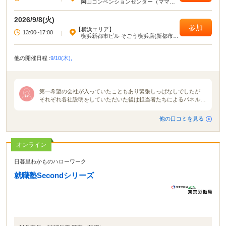
岡山コンベンションセンター（ママカ
リフォーラム）
2026/9/8(火)
参加
【横浜エリア】
13:00~17:00
|
横浜新都市ビル そごう横浜店(新都市ホ
ール)
他の開催日程 :
9/10(木),
第一希望の会社が入っていたこともあり緊張しっぱなしでしたが
それぞれ各社説明をしていただいた後は担当者たちによるパネルデ
ィスカッションが開催されました。各社説明は10分ずつくらい。普
通の説明会でしたらもっとたっぷり時間をかけて説明をしてくれる
他の口コミを見る
のですが、今回は会社の魅力などを伝えてもらものなので参加した
私たちは「え？もう終わり？」と思いました。ですがパネルディス
カッションを通して各者人事の本音を知り、そしてそこから見えて
オンライン
くる各社の色や使命、魅力を感じられました。 合同説明会の雰囲
気は地域や会社地区主催企業によって全然違うと感じました。就活
日暮里わかものハローワーク
が解禁される月初に行う合同説明会が1番活気で溢れていたと思い
ます。規模も大きかったですまた名前が知られている大手企業の説
就職塾Secondシリーズ
明会ブースには就活生が集中しがちだと思いました。