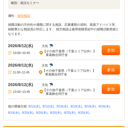
種別 :
就活セミナー
属性 :
個別相談
就職活動の方向性や適職に関する相談、応募書類の添削、面接アドバイス等、
経験豊かな相談員が対応します。 就労相談は雇用保険受給中の就職活動実績と
なります。
2026/8/12(水)
天気
参加
【その他千葉県（千葉エリア以外）】
10:00~10:45
|
東葛飾合同庁舎
2026/8/12(水)
天気
参加
【その他千葉県（千葉エリア以外）】
11:00~11:45
|
東葛飾合同庁舎
2026/8/12(水)
天気
参加
【その他千葉県（千葉エリア以外）】
13:00~13:45
|
東葛飾合同庁舎
他の開催日程 :
8/12(水),
8/12(水),
8/19(水),
8/19(水),
8/19(水),
8/19(水),
8/19(水),
8/20(木),
8/20(木),
8/20(木),
8/20(木),
8/20(木),