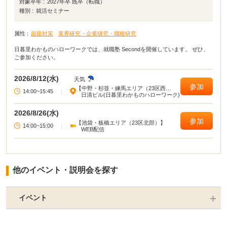
対象卒年 :
2027年卒 既卒（転職）
種別 :
就活セミナー
属性 :
面接対策
業界研究・企業研究・職種研究
日暮里わかものハローワークでは、就職塾 Secondを開催しています。 ぜひ、
ご参加ください。
2026/8/12(水)
天気
参加
【中野・杉並・練馬エリア（23区西
14:00~15:45
|
部）】
日清ビル(日暮里わかものハローワーク)
2026/8/26(水)
参加
【池袋・板橋エリア（23区北部）】
14:00~15:00
|
WEB配信
他のイベント・説明会を探す
イベント