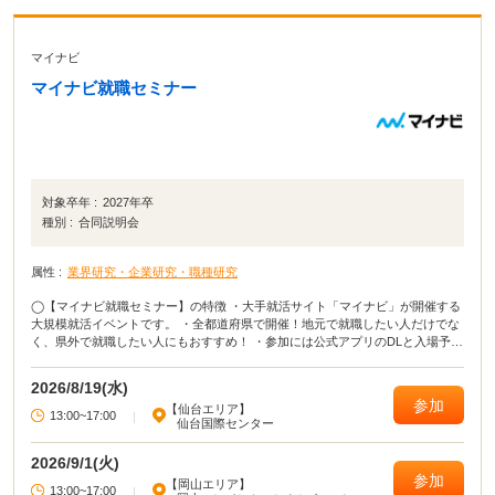
マイナビ
マイナビ就職セミナー
対象卒年 :
2027年卒
種別 :
合同説明会
属性 :
業界研究・企業研究・職種研究
◯【マイナビ就職セミナー】の特徴 ・大手就活サイト「マイナビ」が開催する
大規模就活イベントです。 ・全都道府県で開催！地元で就職したい人だけでな
く、県外で就職したい人にもおすすめ！ ・参加には公式アプリのDLと入場予約
が必要となります。 ・当日は会場でQRコードを表示するだけで入場可能で
す。 ◯イベカツ編集部review 主要都市だけではなく、全都道府県でおこな
2026/8/19(水)
われる貴重な就活イベント！ 「田舎に住んでいてなかなか就活イベントに参加
参加
【仙台エリア】
できない」「地元の企業が集まるイベントに参加したい」という方は、ぜひマ
13:00~17:00
|
仙台国際センター
イナビ就職セミナーに参加してください！ イベントによっては、入場予約特典
が貰えたり講座に参加したりできます。 就活イベントの中でも有名＆大規模な
2026/9/1(火)
イベントなので、参加して損はないでしょう！
参加
【岡山エリア】
13:00~17:00
|