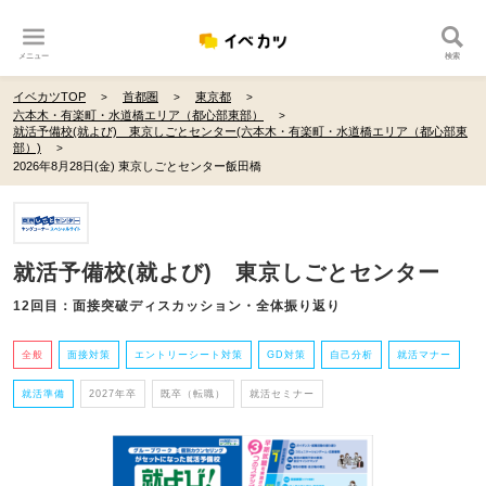
メニュー
検索
イベカツTOP
首都圏
東京都
六本木・有楽町・水道橋エリア（都心部東部）
就活予備校(就よび) 東京しごとセンター(六本木・有楽町・水道橋エリア（都心部東
部）)
2026年8月28日(金) 東京しごとセンター飯田橋
就活予備校(就よび) 東京しごとセンター
12回目：面接突破ディスカッション・全体振り返り
全般
面接対策
エントリーシート対策
GD対策
自己分析
就活マナー
就活準備
2027年卒
既卒（転職）
就活セミナー