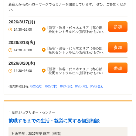
新宿わかものハローワークでセミナーを開催しています。 ぜひ、ご参加くださ
い。
2026/8/17(月)
参加
【新宿・渋谷・代々木エリア（都心部西
14:30~16:00
|
部）】
松岡セントラルビル(新宿わかものハロ
ーワーク)
2026/8/18(火)
参加
【新宿・渋谷・代々木エリア（都心部西
14:30~16:00
|
部）】
松岡セントラルビル(新宿わかものハロ
ーワーク)
2026/8/20(木)
参加
【新宿・渋谷・代々木エリア（都心部西
14:30~16:00
|
部）】
松岡セントラルビル(新宿わかものハロ
ーワーク)
他の開催日程 :
8/25(火),
8/27(木),
8/24(月),
8/26(水),
8/28(金),
千葉県ジョブサポートセンター
就職するまでの生活・就労に関する個別相談
対象卒年 :
2027年卒 既卒（転職）