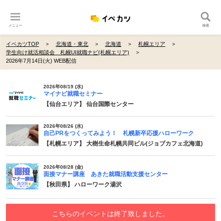
メニュー
検索
イベカツTOP
北海道・東北
北海道
札幌エリア
学生向け就活相談会 札幌UI就職ナビ(札幌エリア)
2026年7月14日(火) WEB配信
2026年08/19 (水)
マイナビ就職セミナー
【仙台エリア】 仙台国際センター
2026年08/26 (水)
自己PRをつくってみよう！ 札幌新卒応援ハローワーク
【札幌エリア】 大樹生命札幌共同ビル(ジョブカフェ北海道)
2026年08/28 (金)
面接マナー講座 あきた就職活動支援センター
【秋田県】 ハローワーク湯沢
こちらのイベントは終了致しました。