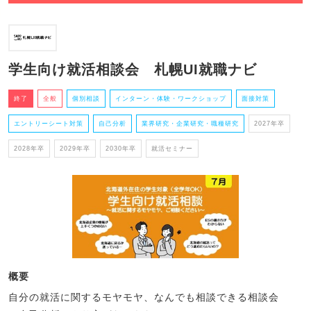
学生向け就活相談会 札幌UI就職ナビ
終了
全般
個別相談
インターン・体験・ワークショップ
面接対策
エントリーシート対策
自己分析
業界研究・企業研究・職種研究
2027年卒
2028年卒
2029年卒
2030年卒
就活セミナー
概要
自分の就活に関するモヤモヤ、なんでも相談できる相談会