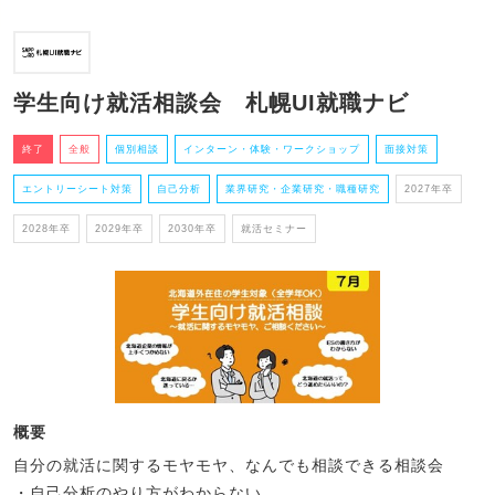
学生向け就活相談会 札幌UI就職ナビ
終了
全般
個別相談
インターン・体験・ワークショップ
面接対策
エントリーシート対策
自己分析
業界研究・企業研究・職種研究
2027年卒
2028年卒
2029年卒
2030年卒
就活セミナー
概要
自分の就活に関するモヤモヤ、なんでも相談できる相談会
・自己分析のやり方がわからない