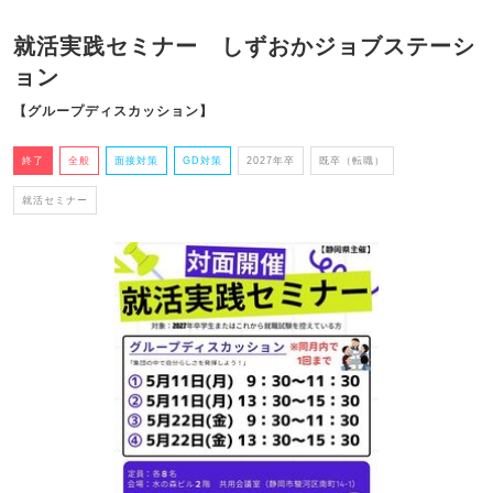
就活実践セミナー しずおかジョブステーシ
ョン
【グループディスカッション】
終了
全般
面接対策
GD対策
2027年卒
既卒（転職）
就活セミナー