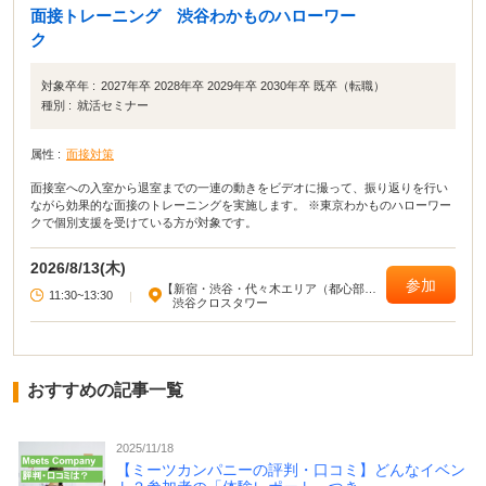
面接トレーニング 渋谷わかものハローワー
ク
対象卒年 :
2027年卒 2028年卒 2029年卒 2030年卒 既卒（転職）
種別 :
就活セミナー
属性 :
面接対策
面接室への入室から退室までの一連の動きをビデオに撮って、振り返りを行い
ながら効果的な面接のトレーニングを実施します。 ※東京わかものハローワー
クで個別支援を受けている方が対象です。
2026/8/13(木)
参加
【新宿・渋谷・代々木エリア（都心部西
11:30~13:30
|
部）】
渋谷クロスタワー
おすすめの記事一覧
2025/11/18
【ミーツカンパニーの評判・口コミ】どんなイベン