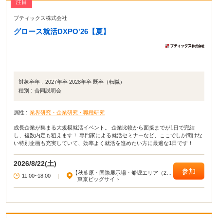
注目
ブティックス株式会社
グロース就活DXPO'26【夏】
対象卒年 :
2027年卒 2028年卒 既卒（転職）
種別 :
合同説明会
属性 :
業界研究・企業研究・職種研究
成長企業が集まる大規模就活イベント。 企業比較から面接までが1日で完結
し、複数内定も狙えます！ 専門家による就活セミナーなど、ここでしか聞けな
い特別企画も充実していて、効率よく就活を進めたい方に最適な1日です！
2026/8/22(土)
参加
【秋葉原・国際展示場・船堀エリア（23
11:00~18:00
|
区東部）】
東京ビッグサイト