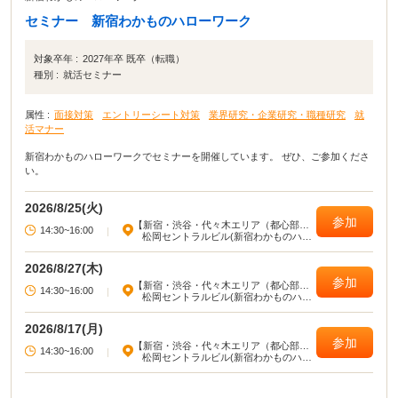
セミナー 新宿わかものハローワーク
対象卒年 :
2027年卒 既卒（転職）
種別 :
就活セミナー
属性 :
面接対策
エントリーシート対策
業界研究・企業研究・職種研究
就
活マナー
新宿わかものハローワークでセミナーを開催しています。 ぜひ、ご参加くださ
い。
2026/8/25(火)
参加
【新宿・渋谷・代々木エリア（都心部西
14:30~16:00
|
部）】
松岡セントラルビル(新宿わかものハロ
ーワーク)
2026/8/27(木)
参加
【新宿・渋谷・代々木エリア（都心部西
14:30~16:00
|
部）】
松岡セントラルビル(新宿わかものハロ
ーワーク)
2026/8/17(月)
参加
【新宿・渋谷・代々木エリア（都心部西
14:30~16:00
|
部）】
松岡セントラルビル(新宿わかものハロ
ーワーク)