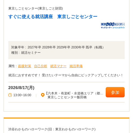
東京しごとセンター(東京しごと財団)
すぐに使える就活講座 東京しごとセンター
対象卒年 :
2027年卒 2028年卒 2029年卒 2030年卒 既卒（転職）
種別 :
就活セミナー
属性 :
面接対策
自己分析
就活マナー
就活準備
就活におすすめです！ 受けたいテーマから自由にピックアップしてください！
2026/8/17(月)
参加
【六本木・有楽町・水道橋エリア（都心
13:00~16:00
|
部東部）】
東京しごとセンター飯田橋
渋谷わかものハローワーク(旧：東京わかものハローワーク)