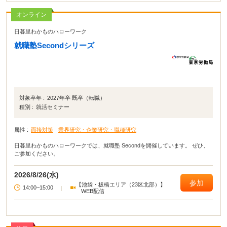
オンライン
日暮里わかものハローワーク
就職塾Secondシリーズ
対象卒年 :
2027年卒 既卒（転職）
種別 :
就活セミナー
属性 :
面接対策
業界研究・企業研究・職種研究
日暮里わかものハローワークでは、就職塾 Secondを開催しています。 ぜひ、
ご参加ください。
2026/8/26(水)
参加
【池袋・板橋エリア（23区北部）】
14:00~15:00
|
WEB配信