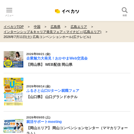
メニュー
検索
イベカツTOP
中国
広島県
広島エリア
インターンシップ＆キャリア発見フェア＜マイナビ＞(広島エリア)
2026年7月11日(土) 広島コンベンションホール(広テレビル)
2026年08/21 (金)
企業魅力大発見！おかやまWeb交流会
【岡山県】 WEB配信 岡山県
2026年08/14 (金)
ふるさと山口Uターン就職フェア
【山口県】 山口グランドホテル
2026年09/05 (土)
就活サポートmeeting
【岡山エリア】 岡山コンベンションセンター（ママカリフォー
ラム）