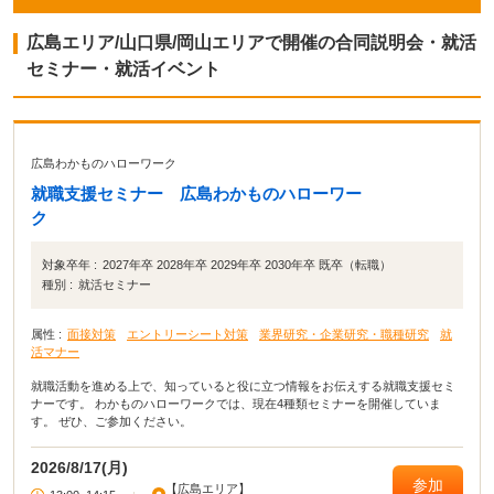
広島エリア/山口県/岡山エリアで開催の合同説明会・就活
セミナー・就活イベント
広島わかものハローワーク
就職支援セミナー 広島わかものハローワー
ク
対象卒年 :
2027年卒 2028年卒 2029年卒 2030年卒 既卒（転職）
種別 :
就活セミナー
属性 :
面接対策
エントリーシート対策
業界研究・企業研究・職種研究
就
活マナー
就職活動を進める上で、知っていると役に立つ情報をお伝えする就職支援セミ
ナーです。 わかものハローワークでは、現在4種類セミナーを開催していま
す。 ぜひ、ご参加ください。
2026/8/17(月)
参加
【広島エリア】