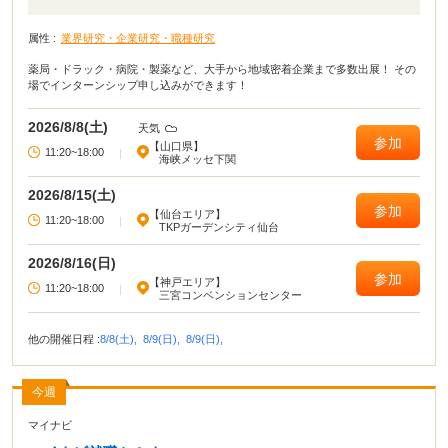
属性 :
業界研究・企業研究・職種研究
薬局・ドラック・病院・製薬など、大手から地域密着企業まで多数出展！ その
場でインターンシップ申し込みができます！
2026/8/8(土)
天気
参加
【山口県】
11:20~18:00
|
海峡メッセ下関
2026/8/15(土)
参加
【仙台エリア】
11:20~18:00
|
TKPガーデンシティ仙台
2026/8/16(日)
参加
【神戸エリア】
11:20~18:00
|
三宮コンベンションセンター
他の開催日程 :
8/8(土),
8/9(日),
8/9(日),
今週
マイナビ