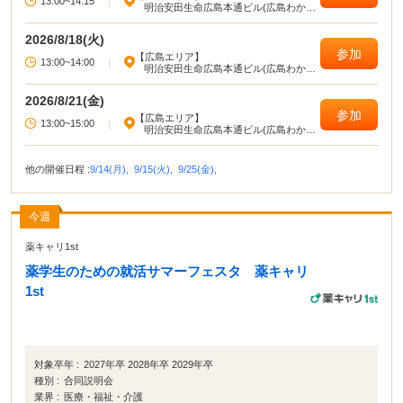
13:00~14:15
|
明治安田生命広島本通ビル(広島わかも
のハローワーク)
2026/8/18(火)
参加
【広島エリア】
13:00~14:00
|
明治安田生命広島本通ビル(広島わかも
のハローワーク)
2026/8/21(金)
参加
【広島エリア】
13:00~15:00
|
明治安田生命広島本通ビル(広島わかも
のハローワーク)
他の開催日程 :
9/14(月),
9/15(火),
9/25(金),
今週
薬キャリ1st
薬学生のための就活サマーフェスタ 薬キャリ
1st
対象卒年 :
2027年卒 2028年卒 2029年卒
種別 :
合同説明会
業界 :
医療・福祉・介護