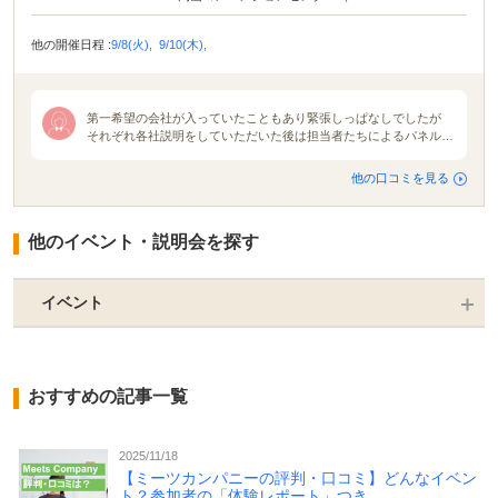
リフォーラム）
他の開催日程 :
9/8(火),
9/10(木),
第一希望の会社が入っていたこともあり緊張しっぱなしでしたが
それぞれ各社説明をしていただいた後は担当者たちによるパネルデ
ィスカッションが開催されました。各社説明は10分ずつくらい。普
通の説明会でしたらもっとたっぷり時間をかけて説明をしてくれる
他の口コミを見る
のですが、今回は会社の魅力などを伝えてもらものなので参加した
私たちは「え？もう終わり？」と思いました。ですがパネルディス
カッションを通して各者人事の本音を知り、そしてそこから見えて
他のイベント・説明会を探す
くる各社の色や使命、魅力を感じられました。 合同説明会の雰囲
気は地域や会社地区主催企業によって全然違うと感じました。就活
が解禁される月初に行う合同説明会が1番活気で溢れていたと思い
ます。規模も大きかったですまた名前が知られている大手企業の説
イベント
明会ブースには就活生が集中しがちだと思いました。
おすすめの記事一覧
2025/11/18
【ミーツカンパニーの評判・口コミ】どんなイベン
ト？参加者の「体験レポート」つき