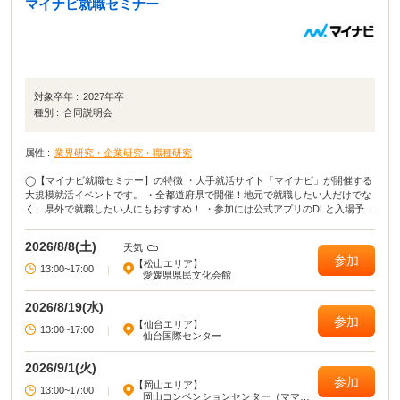
マイナビ就職セミナー
対象卒年 :
2027年卒
種別 :
合同説明会
属性 :
業界研究・企業研究・職種研究
◯【マイナビ就職セミナー】の特徴 ・大手就活サイト「マイナビ」が開催する
大規模就活イベントです。 ・全都道府県で開催！地元で就職したい人だけでな
く、県外で就職したい人にもおすすめ！ ・参加には公式アプリのDLと入場予約
が必要となります。 ・当日は会場でQRコードを表示するだけで入場可能で
す。 ◯イベカツ編集部review 主要都市だけではなく、全都道府県でおこな
2026/8/8(土)
天気
われる貴重な就活イベント！ 「田舎に住んでいてなかなか就活イベントに参加
参加
【松山エリア】
できない」「地元の企業が集まるイベントに参加したい」という方は、ぜひマ
13:00~17:00
|
愛媛県県民文化会館
イナビ就職セミナーに参加してください！ イベントによっては、入場予約特典
が貰えたり講座に参加したりできます。 就活イベントの中でも有名＆大規模な
2026/8/19(水)
イベントなので、参加して損はないでしょう！
参加
【仙台エリア】
13:00~17:00
|
仙台国際センター
2026/9/1(火)
参加
【岡山エリア】
13:00~17:00
|
岡山コンベンションセンター（ママカ