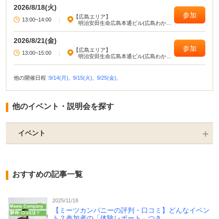
2026/8/18(火)
参加
【広島エリア】
13:00~14:00
|
明治安田生命広島本通ビル(広島わかも
のハローワーク)
2026/8/21(金)
参加
【広島エリア】
13:00~15:00
|
明治安田生命広島本通ビル(広島わかも
のハローワーク)
他の開催日程 :
9/14(月),
9/15(火),
9/25(金),
他のイベント・説明会を探す
イベント
おすすめの記事一覧
2025/11/18
【ミーツカンパニーの評判・口コミ】どんなイベン
ト？参加者の「体験レポート」つき