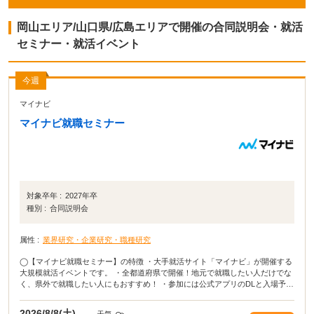
岡山エリア/山口県/広島エリアで開催の合同説明会・就活
セミナー・就活イベント
今週
マイナビ
マイナビ就職セミナー
対象卒年 :
2027年卒
種別 :
合同説明会
属性 :
業界研究・企業研究・職種研究
◯【マイナビ就職セミナー】の特徴 ・大手就活サイト「マイナビ」が開催する
大規模就活イベントです。 ・全都道府県で開催！地元で就職したい人だけでな
く、県外で就職したい人にもおすすめ！ ・参加には公式アプリのDLと入場予約
が必要となります。 ・当日は会場でQRコードを表示するだけで入場可能で
す。 ◯イベカツ編集部review 主要都市だけではなく、全都道府県でおこな
2026/8/8(土)