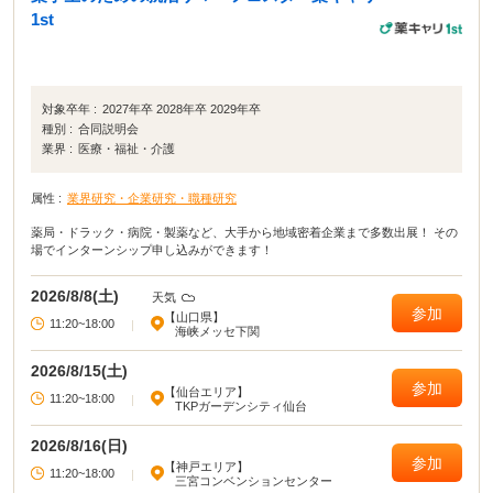
明会ブースには就活生が集中しがちだと思いました。
1st
対象卒年 :
2027年卒 2028年卒 2029年卒
種別 :
合同説明会
業界 :
医療・福祉・介護
属性 :
業界研究・企業研究・職種研究
薬局・ドラック・病院・製薬など、大手から地域密着企業まで多数出展！ その
場でインターンシップ申し込みができます！
2026/8/8(土)
天気
参加
【山口県】
11:20~18:00
|
海峡メッセ下関
2026/8/15(土)
参加
【仙台エリア】
11:20~18:00
|
TKPガーデンシティ仙台
2026/8/16(日)
参加
【神戸エリア】
11:20~18:00
|
三宮コンベンションセンター