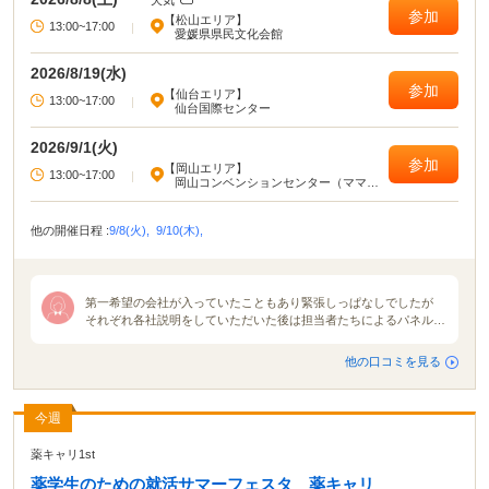
天気
われる貴重な就活イベント！ 「田舎に住んでいてなかなか就活イベントに参加
参加
【松山エリア】
できない」「地元の企業が集まるイベントに参加したい」という方は、ぜひマ
13:00~17:00
|
愛媛県県民文化会館
イナビ就職セミナーに参加してください！ イベントによっては、入場予約特典
が貰えたり講座に参加したりできます。 就活イベントの中でも有名＆大規模な
2026/8/19(水)
イベントなので、参加して損はないでしょう！
参加
【仙台エリア】
13:00~17:00
|
仙台国際センター
2026/9/1(火)
参加
【岡山エリア】
13:00~17:00
|
岡山コンベンションセンター（ママカ
リフォーラム）
他の開催日程 :
9/8(火),
9/10(木),
第一希望の会社が入っていたこともあり緊張しっぱなしでしたが
それぞれ各社説明をしていただいた後は担当者たちによるパネルデ
ィスカッションが開催されました。各社説明は10分ずつくらい。普
通の説明会でしたらもっとたっぷり時間をかけて説明をしてくれる
他の口コミを見る
のですが、今回は会社の魅力などを伝えてもらものなので参加した
私たちは「え？もう終わり？」と思いました。ですがパネルディス
カッションを通して各者人事の本音を知り、そしてそこから見えて
今週
くる各社の色や使命、魅力を感じられました。 合同説明会の雰囲
気は地域や会社地区主催企業によって全然違うと感じました。就活
薬キャリ1st
が解禁される月初に行う合同説明会が1番活気で溢れていたと思い
ます。規模も大きかったですまた名前が知られている大手企業の説
薬学生のための就活サマーフェスタ 薬キャリ