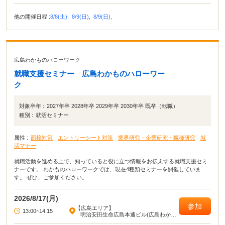
他の開催日程 :
8/8(土),
8/9(日),
8/9(日),
広島わかものハローワーク
就職支援セミナー 広島わかものハローワー
ク
対象卒年 :
2027年卒 2028年卒 2029年卒 2030年卒 既卒（転職）
種別 :
就活セミナー
属性 :
面接対策
エントリーシート対策
業界研究・企業研究・職種研究
就
活マナー
就職活動を進める上で、知っていると役に立つ情報をお伝えする就職支援セミ
ナーです。 わかものハローワークでは、現在4種類セミナーを開催していま
す。 ぜひ、ご参加ください。
2026/8/17(月)
参加
【広島エリア】
13:00~14:15
|
明治安田生命広島本通ビル(広島わかも
のハローワーク)