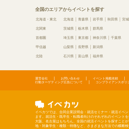
全国のエリアからイベントを探す
北海道・東北
北海道
青森県
岩手県
秋田県
宮城
北関東
茨城県
栃木県
群馬県
首都圏
埼玉県
東京都
神奈川県
千葉県
甲信越
山梨県
長野県
新潟県
北陸
石川県
富山県
福井県
運営会社
お問い合わせ
イベント掲載依頼
行動ターゲティング広告について
コンプライアンスポリ
イベカツでは、合同企業説明会・就活セミナー・就活イベン
ます。就活生・既卒生・転職者向けのそれぞれのイベントを
大阪、名古屋はもちろん、全国の就活イベントを探すことが
地・対象学生・種類・特徴など、さまざまな方法での横断検