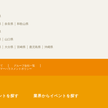
県
県
奈良県
和歌山県
県
県
山口県
県
大分県
宮崎県
鹿児島県
沖縄県
いて
グループ会社一覧
マーハラスメントポリシー
ントを探す
業界からイベントを探す