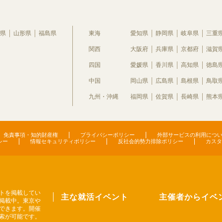
県
山形県
福島県
東海
愛知県
静岡県
岐阜県
三重
関西
大阪府
兵庫県
京都府
滋賀
四国
愛媛県
香川県
高知県
徳島
中国
岡山県
広島県
島根県
鳥取
九州・沖縄
福岡県
佐賀県
長崎県
熊本
免責事項・知的財産権
プライバシーポリシー
外部サービスの利用につ
シー
情報セキュリティポリシー
反社会的勢力排除ポリシー
カスタ
トを掲載してい
主な就活イベント
主催者からイベ
掲載中。東京や
できます。開催
索が可能です。