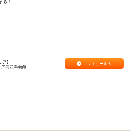
まる！
リア】
エントリーする
立広島産業会館