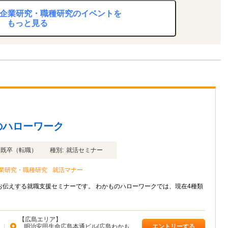
究・企業研究・職種研究のイベントを
もっと見る
のハローワーク
年卒 既卒（転職）
種別:
就活セミナー
業研究・職種研究
就活マナー
伝えする就職支援セミナーです。 わかものハローワークでは、現在4種類
【広島エリア】
|
明治安田生命広島本通ビル(広島わかも
エントリーする