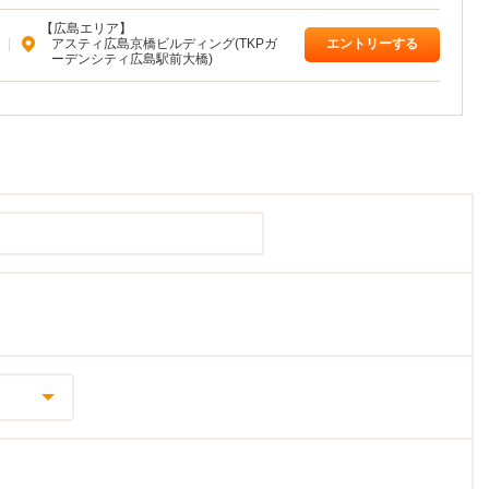
【広島エリア】
|
アスティ広島京橋ビルディング(TKPガ
エントリーする
ーデンシティ広島駅前大橋)