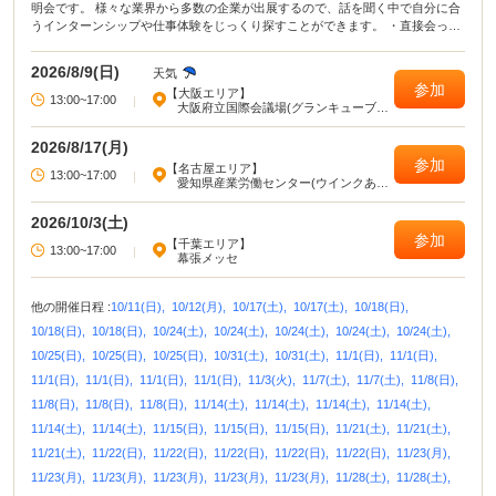
明会です。 様々な業界から多数の企業が出展するので、話を聞く中で自分に合
うインターンシップや仕事体験をじっくり探すことができます。 ・直接会って
話すことで業界や企業の理解がより深まる！ ・疑問点・不明点をその場で解決
できる！ ・周囲の学生の雰囲気が分かり意識が高まる！
2026/8/9(日)
天気
参加
【大阪エリア】
13:00~17:00
|
大阪府立国際会議場(グランキューブ大
阪)
2026/8/17(月)
参加
【名古屋エリア】
13:00~17:00
|
愛知県産業労働センター(ウインクあい
ち)
2026/10/3(土)
参加
【千葉エリア】
13:00~17:00
|
幕張メッセ
他の開催日程 :
10/11(日),
10/12(月),
10/17(土),
10/17(土),
10/18(日),
10/18(日),
10/18(日),
10/24(土),
10/24(土),
10/24(土),
10/24(土),
10/24(土),
10/25(日),
10/25(日),
10/25(日),
10/31(土),
10/31(土),
11/1(日),
11/1(日),
11/1(日),
11/1(日),
11/1(日),
11/1(日),
11/3(火),
11/7(土),
11/7(土),
11/8(日),
11/8(日),
11/8(日),
11/8(日),
11/14(土),
11/14(土),
11/14(土),
11/14(土),
11/14(土),
11/14(土),
11/15(日),
11/15(日),
11/15(日),
11/21(土),
11/21(土),
11/21(土),
11/22(日),
11/22(日),
11/22(日),
11/22(日),
11/22(日),
11/23(月),
11/23(月),
11/23(月),
11/23(月),
11/23(月),
11/23(月),
11/28(土),
11/28(土),