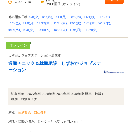
【全国】
13:00~17:40
|
WEB配信 (オンライン)
他の開催日程 :
9/8(火),
9/9(水),
9/14(月),
10/8(木),
11/4(水),
11/6(金),
11/6(金),
11/9(月),
11/12(木),
11/18(水),
12/1(火),
12/3(木),
9/10(木),
9/16(水),
10/6(火),
10/15(木),
10/20(火),
11/9(月),
11/24(火),
オンライン
しずおかジョブステーション
/
藤枝市
適職チェック＆就職相談 しずおかジョブステ
ーション
対象卒年 :
2027年卒 2028年卒 2029年卒 2030年卒 既卒（転職）
種別 :
就活セミナー
属性 :
個別相談
自己分析
就職・転職の悩み、じっくりとお話しを伺います！