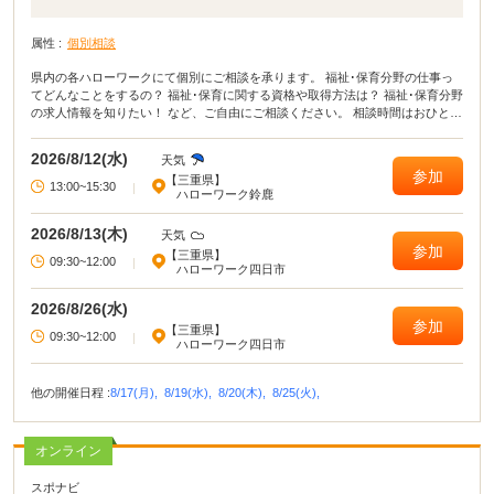
属性 :
個別相談
県内の各ハローワークにて個別にご相談を承ります。 福祉･保育分野の仕事っ
てどんなことをするの？ 福祉･保育に関する資格や取得方法は？ 福祉･保育分野
の求人情報を知りたい！ など、ご自由にご相談ください。 相談時間はおひとり
につき40分程度で、予約優先です。 可能な限り、事前予約をお勧めします。
2026/8/12(水)
天気
参加
【三重県】
13:00~15:30
|
ハローワーク鈴鹿
2026/8/13(木)
天気
参加
【三重県】
09:30~12:00
|
ハローワーク四日市
2026/8/26(水)
参加
【三重県】
09:30~12:00
|
ハローワーク四日市
他の開催日程 :
8/17(月),
8/19(水),
8/20(木),
8/25(火),
オンライン
スポナビ