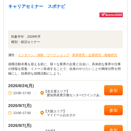
キャリアセミナー スポナビ
対象卒年 :
2028年卒
種別 :
就活セミナー
属性 :
インターン・体験・ワークショップ
業界研究・企業研究・職種研究
就職活動本番を迎える前に、様々な業界の企業と出会い、具体的な業界や仕事
の情報を収集・イメージ形成することで、自身のやりたいことや興味分野を明
確にし、効果的な就職活動にしよう。
2026/8/24(月)
参加
【名古屋エリア】
13:00~17:00
|
愛知県産業労働センター(ウインクあい
ち)
2026/9/7(月)
参加
【大阪エリア】
13:00~17:00
|
マイドームおおさか
2026/9/7(月)
参加