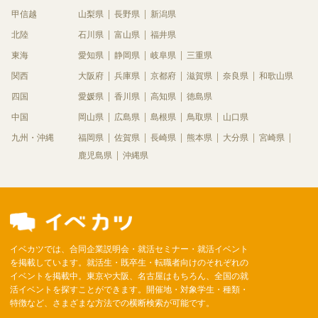
甲信越
山梨県
長野県
新潟県
北陸
石川県
富山県
福井県
東海
愛知県
静岡県
岐阜県
三重県
関西
大阪府
兵庫県
京都府
滋賀県
奈良県
和歌山県
四国
愛媛県
香川県
高知県
徳島県
中国
岡山県
広島県
島根県
鳥取県
山口県
九州・沖縄
福岡県
佐賀県
長崎県
熊本県
大分県
宮崎県
鹿児島県
沖縄県
イベカツでは、合同企業説明会・就活セミナー・就活イベント
を掲載しています。就活生・既卒生・転職者向けのそれぞれの
イベントを掲載中。東京や大阪、名古屋はもちろん、全国の就
活イベントを探すことができます。開催地・対象学生・種類・
特徴など、さまざまな方法での横断検索が可能です。