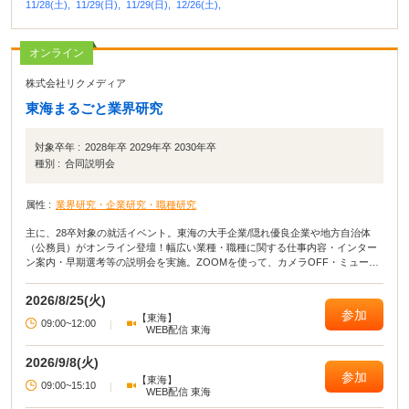
11/28(土),
11/29(日),
11/29(日),
12/26(土),
オンライン
株式会社リクメディア
東海まるごと業界研究
対象卒年 :
2028年卒 2029年卒 2030年卒
種別 :
合同説明会
属性 :
業界研究・企業研究・職種研究
主に、28卒対象の就活イベント。東海の大手企業/隠れ優良企業や地方自治体
（公務員）がオンライン登壇！幅広い業種・職種に関する仕事内容・インター
ン案内・早期選考等の説明会を実施。ZOOMを使って、カメラOFF・ミュート
で参加、文系・理系どちらも参加OKです！
2026/8/25(火)
参加
【東海】
09:00~12:00
|
WEB配信 東海
2026/9/8(火)
参加
【東海】
09:00~15:10
|
WEB配信 東海