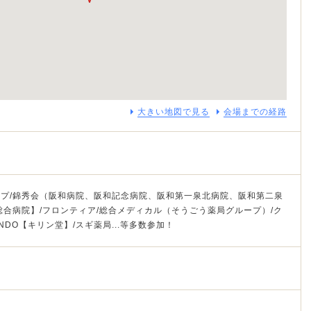
大きい地図で見る
会場までの経路
プ/錦秀会（阪和病院、阪和記念病院、阪和第一泉北病院、阪和第二泉
総合病院】/フロンティア/総合メディカル（そうごう薬局グループ）/ク
INDO【キリン堂】/スギ薬局...等多数参加！