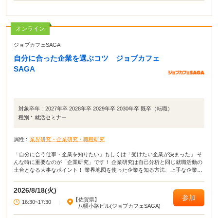
オンライン
ジョブカフェSAGA
自分に合った企業を選ぶコツ ジョブカフェ
SAGA
対象卒年 :
2027年卒 2028年卒 2029年卒 2030年卒 既卒（転職）
種別 :
就活セミナー
属性 :
業界研究・企業研究・職種研究
「自分に合う仕事・企業を知りたい」もしくは「受けたい企業が決まった」 そ
んな時に重要なのが「企業研究」です！ 企業研究は自己分析と同じ就職活動の
土台となる大事なポイント！ 業界地図を使った企業を知る方法、上手な企業研
究の進め方を解説します。
2026/8/18(火)
参加
【佐賀県】
16:30~17:30
|
八幡小路ビル(ジョブカフェSAGA)