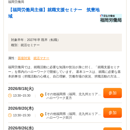
福岡労働局
【福岡労働局主催】就職支援セミナー 筑豊地
域
対象卒年 :
2027年卒 既卒（転職）
種別 :
就活セミナー
属性 :
面接対策
就活マナー
福岡労働局では、就職活動に必要な知識や技法が身に付く、「就職支援セミナ
ー」を県内のハローワークで開催しています。 基本コースは、就職に必要な基
本的事項（求職活動の心構え、自己理解、労働市場の状況、求職活動の方法・
ノウハウ、応募書類の作成）等が総合的に学べるセミナーです。 演習コースで
は、実習やロールプレイを通じて、就職活動に必要な知識・技法を学習できる
2026/8/18(火)
セミナーです。目的に合わせて、2種類のセミナーを開催しています。
参加
【その他福岡県（福岡、北九州エリア以
13:30~15:30
|
外）】
ハローワーク直方
2026/8/20(木)
参加
【その他福岡県（福岡、北九州エリア以
13:30~15:30
|
外）】
ハローワーク田川
2026/8/26(水)