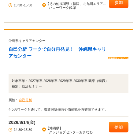
参加
【その他福岡県（福岡、北九州エリア以
13:30~15:30
|
外）】
ハローワーク飯塚
沖縄県キャリアセンター
自己分析 ワークで自分再発見！ 沖縄県キャリ
アセンター
対象卒年 :
2027年卒 2028年卒 2029年卒 2030年卒 既卒（転職）
種別 :
就活セミナー
属性 :
自己分析
4つのワークを通して、職業興味傾向や価値観を再確認できます。
2026/8/14(金)
参加
【沖縄県】
14:30~15:30
|
グッジョブセンターおきなわ