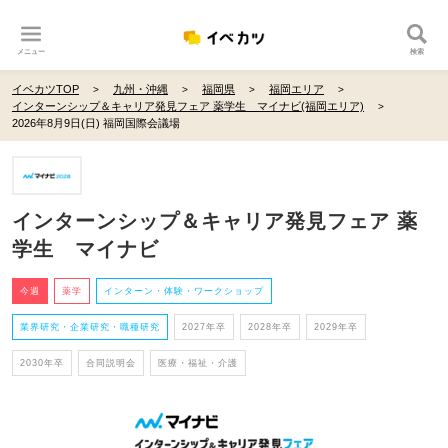
メニュー
検索
イベカツTOP
九州・沖縄
福岡県
福岡エリア
インターンシップ＆キャリア発見フェア 薬学生 マイナビ(福岡エリア)
2026年8月9日(日) 福岡国際会議場
インターンシップ＆キャリア発見フェア 薬
学生 マイナビ
今週
薬学
インターン・体験・ワークショップ
業界研究・企業研究・職種研究
2027年卒
2028年卒
2029年卒
2030年卒
合同説明会
医療・福祉・介護