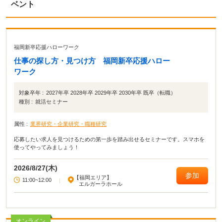
ベント
福岡新卒応援ハローワーク
仕事の探し方・見つけ方 福岡新卒応援ハロー
ワーク
対象卒年 :
2027年卒 2028年卒 2029年卒 2030年卒 既卒（転職）
種別 :
就活セミナー
属性 :
業界研究・企業研究・職種研究
応募したい求人を見つけるための第一歩を踏み出せるセミナーです。スマホを
使ってやってみましょう！
2026/8/27(木)
参加
【福岡エリア】
11:00~12:00
|
エルガーラホール
オンライン