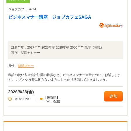
ジョブカフェSAGA
ビジネスマナー講座 ジョブカフェSAGA
対象卒年 :
2027年卒 2028年卒 2029年卒 2030年卒 既卒（転職）
種別 :
就活セミナー
属性 :
就活マナー
敬語の使い方や会社訪問の挨拶など、ビジネスマナー全般についてお話ししま
す。 いざという時に困らないようにしっかり準備しておきましょう。
2026/8/28(金)
参加
【佐賀県】
10:00~11:00
|
WEB配信