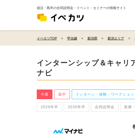
就活・既卒の合同説明会・イベント・セミナーの情報サイト
イベカツTOP
甲信越
新潟県
新潟エリア
インターンシップ＆キャリア
ナビ
今週
薬学
インターン・体験・ワークショッ
2029年卒
2030年卒
合同説明会
医療