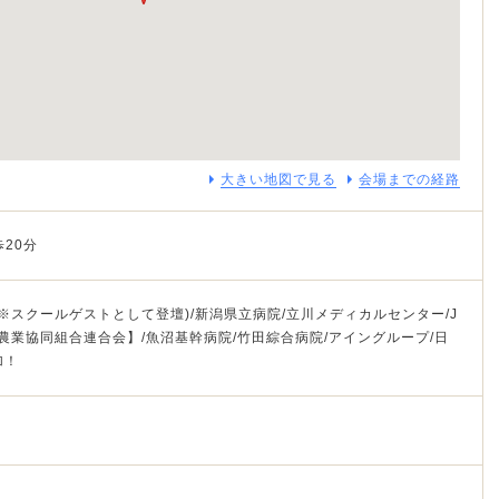
大きい地図で見る
会場までの経路
20分
※スクールゲストとして登壇)/新潟県立病院/立川メディカルセンター/J
農業協同組合連合会】/魚沼基幹病院/竹田綜合病院/アイングループ/日
加！