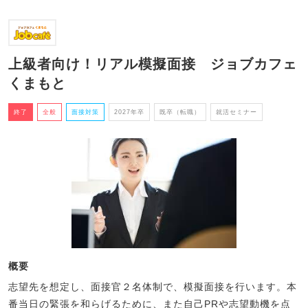
上級者向け！リアル模擬面接 ジョブカフェ
くまもと
終了
全般
面接対策
2027年卒
既卒（転職）
就活セミナー
概要
志望先を想定し、面接官２名体制で、模擬面接を行います。本
番当日の緊張を和らげるために、また自己PRや志望動機を点