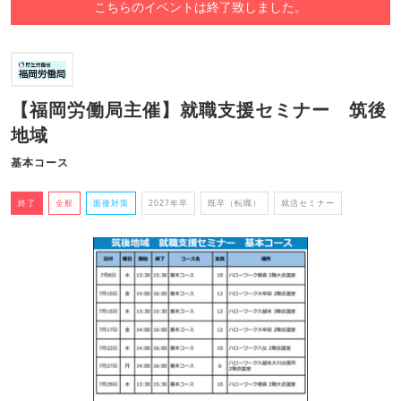
こちらのイベントは終了致しました。
【福岡労働局主催】就職支援セミナー 筑後
地域
基本コース
終了
全般
面接対策
2027年卒
既卒（転職）
就活セミナー