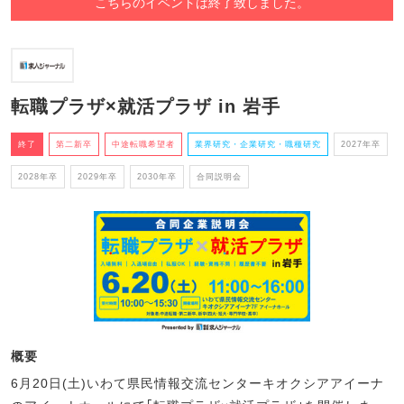
こちらのイベントは終了致しました。
転職プラザ×就活プラザ in 岩手
終了
第二新卒
中途転職希望者
業界研究・企業研究・職種研究
2027年卒
2028年卒
2029年卒
2030年卒
合同説明会
概要
6月20日(土)いわて県民情報交流センターキオクシアアイーナ