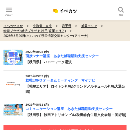
メニュー
検索
イベカツTOP
北海道・東北
岩手県
盛岡エリア
転職プラザ×就活プラザ in 岩手(盛岡エリア)
2026年6月20日(土) いわて県民情報交流センター(アイーナ)
2026年08/28 (金)
面接マナー講座 あきた就職活動支援センター
【秋田県】 ハローワーク湯沢
2026年09/02 (水)
就職EXPO オータムミーティング マイナビ
【札幌エリア】 ロイトン札幌(グランドメルキュール札幌大通公
園)
2026年08/31 (月)
コミュニケーション講座 あきた就職活動支援センター
【秋田県】 秋田アトリオンビル(秋田総合生活文化会館・美術館)