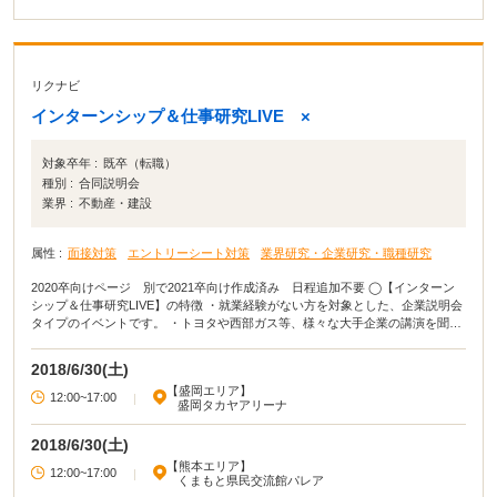
リクナビ
インターンシップ＆仕事研究LIVE ×
対象卒年 :
既卒（転職）
種別 :
合同説明会
業界 :
不動産・建設
属性 :
面接対策
エントリーシート対策
業界研究・企業研究・職種研究
2020卒向けページ 別で2021卒向け作成済み 日程追加不要 ◯【インターン
シップ＆仕事研究LIVE】の特徴 ・就業経験がない方を対象とした、企業説明会
タイプのイベントです。 ・トヨタや西部ガス等、様々な大手企業の講演を聞く
ことが可能です。 ・業界研究やES対策など、さまざまな種類のセミナーも実施
されます。 ・イベント参加者用の無料送迎バスあり！ ◯イベカツ編集部review
2018/6/30(土)
大手就活サイト「リクナビ」が主催の大規模イベントです！各ブースで企業説
【盛岡エリア】
明会を実施いたします。エントリーページで会場ごとのスケジュールが確認で
12:00~17:00
|
盛岡タカヤアリーナ
きるため、企業講演等を含めてスケジュール調整しやすいのも魅力です！計画
的に気になる仕事の情報収集をしていきましょう。
2018/6/30(土)
【熊本エリア】
12:00~17:00
|
くまもと県民交流館パレア