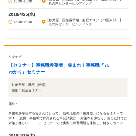
13:30~15:30
|
丸の内センタービルディング
2018/4/25(水)
【秋葉原・国際展示場・船堀エリア（23区東部）】
13:30~15:30
|
丸の内センタービルディング
リクナビ
【セミナー】事務職希望者、集まれ！事務職『丸
わかり』セミナー
対象卒年 :
既卒（転職）
種別 :
就活セミナー
属性 :
事務職を希望する皆さんにとって、 就職活動の『羅針盤』になるセミナーで
す！ 一般職・事務職で採用される筆記試験は、 対策本も少なく、自分だけでは
対策が難しい・・・。 セミナーでは実際に練習問題を体験し、解き方やコツも
しっかり伝授！ 本番のスコアＵＰ＆筆記試験通過、これでバッチリ。
2018/4/19(木)