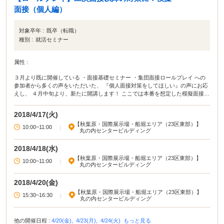
面接（個人編）
対象卒年 :
既卒（転職）
種別 :
就活セミナー
属性 :
３月より既に開催している ・面接基礎セミナー ・集団面接ロールプレイ への
参加者から多くの声をいただいた、 『個人面接対策をしてほしい』の声にお応
えし、 ４月中旬より、新たに開講します！ ここでは本番を想定した模擬面接を
実施します。 自身が選考を受けている企業のＥＳコピーを持参いただき、 志望
動機等もしっかり準備の上、是非ご参加下さい。
2018/4/17(火)
【秋葉原・国際展示場・船堀エリア（23区東部）】
10:00~11:00
|
丸の内センタービルディング
2018/4/18(水)
【秋葉原・国際展示場・船堀エリア（23区東部）】
10:00~11:00
|
丸の内センタービルディング
2018/4/20(金)
【秋葉原・国際展示場・船堀エリア（23区東部）】
15:30~16:30
|
丸の内センタービルディング
他の開催日程 :
4/20(金),
4/23(月),
4/24(火)
もっと見る