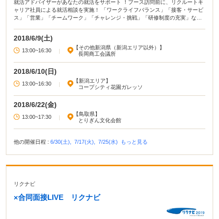
就活アドバイザーがあなたの就活をサポート ！ブース訪問前に、リクルートキ
ャリア社員による就活相談を実施！ 「ワークライフバランス」「接客・サービ
ス」「営業」「チームワーク」「チャレンジ・挑戦」「研修制度の充実」など
の働き方から企業が見つかる！ 企業ブース訪問時の企業の魅力発見ポイントを
アドバイス！ 企業ブース訪問後に「気づきメモ」をもとに振り返り面談！ 企業
2018/6/9(土)
ブースではあなたの気になる「働き方」「働くイメージ」を人事担当がじっく
【その他新潟県（新潟エリア以外）】
り説明！
13:00~16:30
|
長岡商工会議所
2018/6/10(日)
【新潟エリア】
13:00~16:30
|
コープシティ花園ガレッソ
2018/6/22(金)
【鳥取県】
13:00~17:30
|
とりぎん文化会館
他の開催日程 :
6/30(土),
7/17(火),
7/25(水)
もっと見る
リクナビ
×合同面接LIVE リクナビ