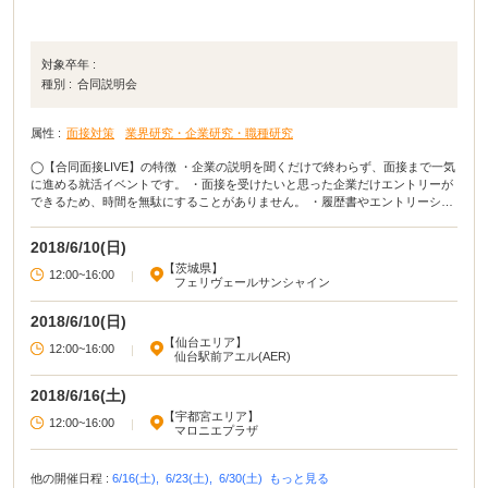
対象卒年 :
種別 :
合同説明会
属性 :
面接対策
業界研究・企業研究・職種研究
◯【合同面接LIVE】の特徴 ・企業の説明を聞くだけで終わらず、面接まで一気
に進める就活イベントです。 ・面接を受けたいと思った企業だけエントリーが
できるため、時間を無駄にすることがありません。 ・履歴書やエントリーシー
トを持ってこなくても面接が受けれるので、時間の節約にもつながります。 ・
相談コーナーや先輩社員と話せるトークスペースで、十分な情報収集が可能で
2018/6/10(日)
す。 ◯イベカツ編集部review 履歴書・エントリーシートを書く時間や、書類選
【茨城県】
考の結果を待つ時間などを、もったいないと感じている就活生に朗報です。合
12:00~16:00
|
フェリヴェールサンシャイン
同面接LIVEならば、説明を聞いたその日に面接まで進めるため、就活をある程
度ショートカットすることができます。面接後はフィードバックが貰えるの
2018/6/10(日)
も、合同面接LIVEの嬉しい特典といえるでしょう。
【仙台エリア】
12:00~16:00
|
仙台駅前アエル(AER)
2018/6/16(土)
【宇都宮エリア】
12:00~16:00
|
マロニエプラザ
他の開催日程 :
6/16(土),
6/23(土),
6/30(土)
もっと見る