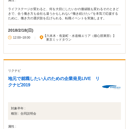
属性 :
ライフステージが変わると、何を大切にしたいかの価値観も変わるそのときど
きで、合う働き方も会社も違うかもしれない“働き続けたい”を本気で応援する
ために、働き方の選択肢を広げられる、転職イベントを実施します。
2018/2/18(日)
【六本木・有楽町・水道橋エリア（都心部東部）】
12:00~18:00
|
東京ミッドタウン
リクナビ
地元で就職したい人のための企業発見LIVE リ
クナビ2019
対象卒年 :
種別 :
合同説明会
属性 :