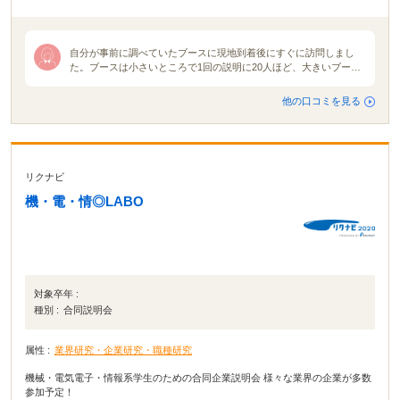
自分が事前に調べていたブースに現地到着後にすぐに訪問しまし
た。ブースは小さいところで1回の説明に20人ほど、大きいブース
だと100人程度収容できるものでした。1回ごとの説明は企業にもよ
りますが30分前後だった気がします。なかなか難しいかもしれませ
他の口コミを見る
んが人事の方と直接話せるのがよかったです。各社ごとにパワーポ
イントを用いて説明してくださるので自分が必要だと思ったことを
重点的にメモしていました。自分が行きたかったブースに大体回っ
たところで現地にて呼び込みなどをしているあまり興味のなかった
企業などにも参加してみたりしました。また座って説明を聞くだけ
リクナビ
とはいえ神経を集中して聞いているので大変疲れるため休憩を自分
ではさみながらブースを回りました。
機・電・情◎LABO
対象卒年 :
種別 :
合同説明会
属性 :
業界研究・企業研究・職種研究
機械・電気電子・情報系学生のための合同企業説明会 様々な業界の企業が多数
参加予定！