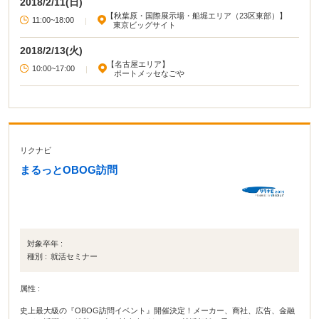
2018/2/11(日)
【秋葉原・国際展示場・船堀エリア（23区東部）】
11:00~18:00
|
東京ビッグサイト
2018/2/13(火)
【名古屋エリア】
10:00~17:00
|
ポートメッセなごや
リクナビ
まるっとOBOG訪問
対象卒年 :
種別 :
就活セミナー
属性 :
史上最大級の『OBOG訪問イベント』開催決定！メーカー、商社、広告、金融