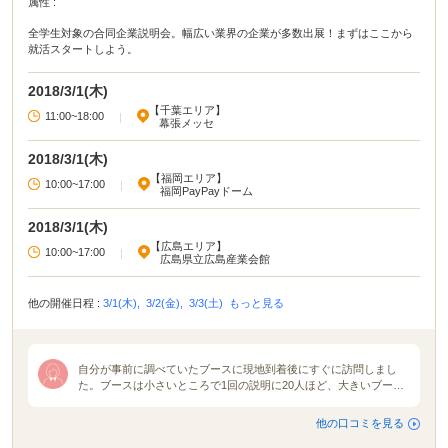
属性 :
全学生対象の合同企業説明会。幅広い業界の企業が多数出展！まずはここから
就活スタートしよう。
2018/3/1(木)
【千葉エリア】
11:00~18:00
|
幕張メッセ
2018/3/1(木)
【福岡エリア】
10:00~17:00
|
福岡PayPayドーム
2018/3/1(木)
【広島エリア】
10:00~17:00
|
広島県立広島産業会館
他の開催日程 :
3/1(木),
3/2(金),
3/3(土)
もっと見る
自分が事前に調べていたブースに現地到着後にすぐに訪問しまし
た。ブースは小さいところで1回の説明に20人ほど、大きいブース
だと100人程度収容できるものでした。1回ごとの説明は企業にもよ
りますが30分前後だった気がします。なかなか難しいかもしれませ
他の口コミを見る
んが人事の方と直接話せるのがよかったです。各社ごとにパワーポ