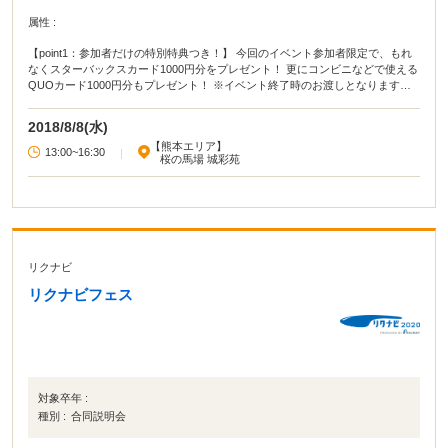
属性 :
【point1：参加者だけの特別特典つき！】 今回のイベント参加者限定で、もれ
なくスターバックスカード1000円分をプレゼント！ 更にコンビニなどで使える
QUOカード1000円分もプレゼント！ ※イベント終了時のお渡しとなります。
【point2:企業ＰＲ】 企業の人事担当者が直接プレゼン！ きっとこれまで知らな
かった企業の魅力を再発見出来る機会になります。 【point3:当日に選考まで受
2018/8/8(水)
けられる！】 説明を聞いた企業で、選考を受けたい場合はその場で一次面接ま
【熊本エリア】
で受けられます！
13:00~16:30
|
桜の馬場 城彩苑
リクナビ
リクナビフェス
対象卒年 :
種別 :
合同説明会