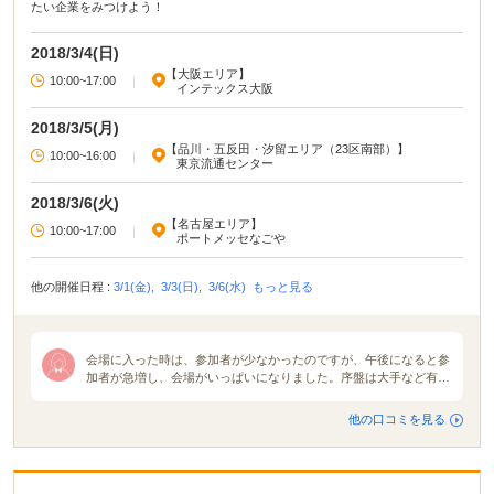
たい企業をみつけよう！
2018/3/4(日)
【大阪エリア】
10:00~17:00
|
インテックス大阪
2018/3/5(月)
【品川・五反田・汐留エリア（23区南部）】
10:00~16:00
|
東京流通センター
2018/3/6(火)
【名古屋エリア】
10:00~17:00
|
ポートメッセなごや
他の開催日程 :
3/1(金),
3/3(日),
3/6(水)
もっと見る
会場に入った時は、参加者が少なかったのですが、午後になると参
加者が急増し、会場がいっぱいになりました。序盤は大手など有名
な企業が人気でしたが、時間が経つにつれ参加者がばらけ、どのブ
ースも賑わっていました。メモを熱心にとっている学生や企業の人
他の口コミを見る
事に質問する学生など真面目で積極的な学生が多く見られました。
企業の説明は２０分から３０分と短い時間しかないので、企業のホ
ームページを見ればわかるような浅い説明がほとんどでした。それ
でも企業の方と実際に会って見ることで雰囲気などを掴むことがで