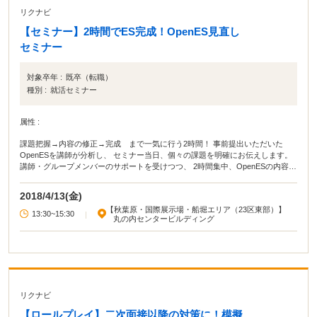
きたので良かったです。事前に見たいと思う企業の他にも、当日興
リクナビ
味が湧いたブースに参加して見るのも視野が広まって後々自分のた
めになるかもしれません。
【セミナー】2時間でES完成！OpenES見直し
セミナー
対象卒年 :
既卒（転職）
種別 :
就活セミナー
属性 :
課題把握→内容の修正→完成 まで一気に行う2時間！ 事前提出いただいた
OpenESを講師が分析し、 セミナー当日、個々の課題を明確にお伝えします。
講師・グループメンバーのサポートを受けつつ、 2時間集中、OpenESの内容を
≪ピッカピカ≫に磨き直し。 これが本セミナーの目標です！
2018/4/13(金)
【秋葉原・国際展示場・船堀エリア（23区東部）】
13:30~15:30
|
丸の内センタービルディング
リクナビ
【ロールプレイ】二次面接以降の対策に！模擬