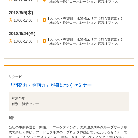
株式会社物語コーポレーション 東京オフィス
2018/8/9(木)
【六本木・有楽町・水道橋エリア（都心部東部）】
13:00~17:00
|
株式会社物語コーポレーション 東京オフィス
2018/8/24(金)
【六本木・有楽町・水道橋エリア（都心部東部）】
13:00~17:00
|
株式会社物語コーポレーション 東京オフィス
リクナビ
「開発力・企画力」が身につくセミナー
対象卒年 :
種別 :
就活セミナー
属性 :
当社の事例を通じ「開発」「マーケティング」の原理原則をグループワーク形
式で楽しく学び、フードビジネスの「プロ」を体感していただけるセミナーで
す。 ～こんな方にオススメ！～ ・開発、企画、マーケティングに興味がある