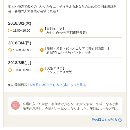
地元や地方で働くのもいいかな… そう考えるあなたのための合同企業説明
会。各地の人気企業が会場に集結！
2018/3/1(木)
【京都エリア】
11:00~16:00
|
みやこめっせ(京都市勧業館)
2018/3/4(日)
【新宿・渋谷・代々木エリア（都心部西部）】
10:00~16:00
|
新宿NSビル NSイベントホール
2018/3/5(月)
【大阪エリア】
10:00~16:00
|
インテックス大阪
他の開催日程 :
3/5(月),
3/10(土),
3/14(水)
もっと見る
会場に入った時は、参加者が少なかったのですが、午後になると参
加者が急増し、会場がいっぱいになりました。序盤は大手など有名
な企業が人気でしたが、時間が経つにつれ参加者がばらけ、どのブ
ースも賑わっていました。メモを熱心にとっている学生や企業の人
他の口コミを見る
事に質問する学生など真面目で積極的な学生が多く見られました。
企業の説明は２０分から３０分と短い時間しかないので、企業のホ