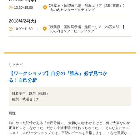
【秋葉原・国際展示場・船堀エリア（23区東部）】
13:30~15:00
|
丸の内センタービルディング
2018/4/24(火)
【秋葉原・国際展示場・船堀エリア（23区東部）】
10:00~11:30
|
丸の内センタービルディング
リクナビ
【ワークショップ】自分の『強み』必ず見つか
る！自己分析
対象卒年 :
既卒（転職）
種別 :
就活セミナー
属性 :
前にやった記憶がある『自己分析』、 大切なのはわかるけど、何で大事なのか
正直ピンとこなかった。だから中途半端で終わっちゃった…。そんな方にオス
スメ！ このワークショップでは、下記のゴールを目指します。 ・なぜ重要な
の？何のために必要なの？→自己分析を行う目的、その後の繋がりを理解でき