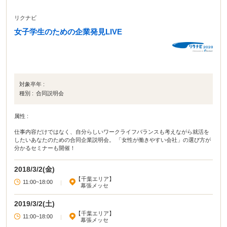
リクナビ
女子学生のための企業発見LIVE
対象卒年 :
種別 :
合同説明会
属性 :
仕事内容だけではなく、自分らしいワークライフバランスも考えながら就活を
したいあなたのための合同企業説明会。 「女性が働きやすい会社」の選び方が
分かるセミナーも開催！
2018/3/2(金)
【千葉エリア】
11:00~18:00
|
幕張メッセ
2019/3/2(土)
【千葉エリア】
11:00~18:00
|
幕張メッセ