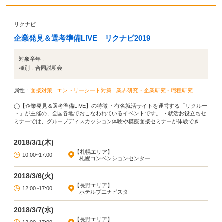
ームページを見ればわかるような浅い説明がほとんどでした。それ
でも企業の方と実際に会って見ることで雰囲気などを掴むことがで
きたので良かったです。事前に見たいと思う企業の他にも、当日興
リクナビ
味が湧いたブースに参加して見るのも視野が広まって後々自分のた
めになるかもしれません。
企業発見＆選考準備LIVE リクナビ2019
対象卒年 :
種別 :
合同説明会
属性 :
面接対策
エントリーシート対策
業界研究・企業研究・職種研究
◯【企業発見＆選考準備LIVE】の特徴 ・有名就活サイトを運営する「リクルー
ト」が主催の、全国各地でおこなわれているイベントです。 ・就活お役立ちセ
ミナーでは、グループディスカッション体験や模擬面接セミナーが体験できま
す。 ・多くの企業ブースを訪問すれば、参加得点としてクオカードや就活攻略
デジタルBOOKがもらえます。 ◯イベカツ編集部review 「面接が苦手」「エン
2018/3/1(木)
トリーシートが書けない」「行きたい企業が決まっていない」という就活生に
【札幌エリア】
おすすめしたいのが、この企業発見＆選考準備LIVEです。数多くの企業ブース
10:00~17:00
|
札幌コンベンションセンター
を訪問したり多種多様なセミナーに参加したりすることで、就活を大きく進め
ることができます。
2018/3/6(火)
【長野エリア】
12:00~17:00
|
ホテルブエナビスタ
2018/3/7(水)
【長野エリア】
12:00~17:00