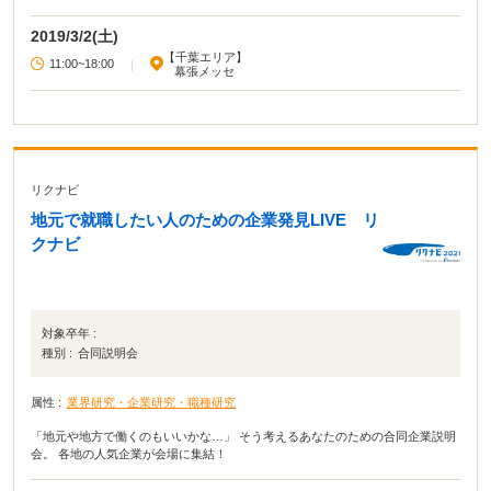
2019/3/2(土)
【千葉エリア】
11:00~18:00
|
幕張メッセ
リクナビ
地元で就職したい人のための企業発見LIVE リ
クナビ
対象卒年 :
種別 :
合同説明会
属性 :
業界研究・企業研究・職種研究
「地元や地方で働くのもいいかな…」 そう考えるあなたのための合同企業説明
会。 各地の人気企業が会場に集結！