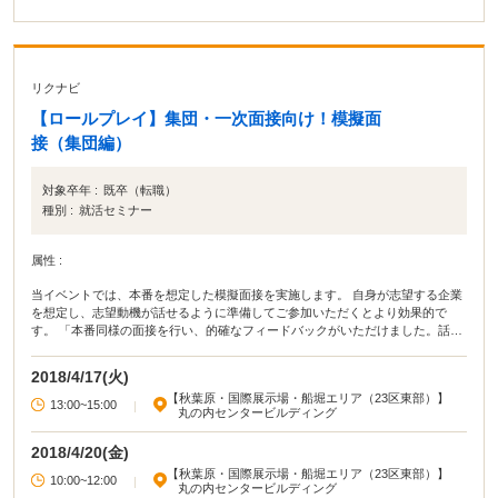
リクナビ
【ロールプレイ】集団・一次面接向け！模擬面
接（集団編）
対象卒年 :
既卒（転職）
種別 :
就活セミナー
属性 :
当イベントでは、本番を想定した模擬面接を実施します。 自身が志望する企業
を想定し、志望動機が話せるように準備してご参加いただくとより効果的で
す。 「本番同様の面接を行い、的確なフィードバックがいただけました。話し
方に課題があると自分で気づかなかったので、直さないといけないと感じまし
た。」等、受講した方から評判のロールプレイ！
2018/4/17(火)
【秋葉原・国際展示場・船堀エリア（23区東部）】
13:00~15:00
|
丸の内センタービルディング
2018/4/20(金)
【秋葉原・国際展示場・船堀エリア（23区東部）】
10:00~12:00
|
丸の内センタービルディング