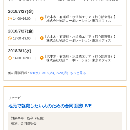
・どんな仕事なのかイメージが湧かない ・開発の原理原則を学びたい 開発・企
画のオモシロさを体感でき、原理原則が学べます！
2018/7/27(金)
【六本木・有楽町・水道橋エリア（都心部東部）】
14:00~16:00
|
株式会社物語コーポレーション 東京オフィス
2018/7/27(金)
【六本木・有楽町・水道橋エリア（都心部東部）】
17:00~19:00
|
株式会社物語コーポレーション 東京オフィス
2018/8/1(水)
【六本木・有楽町・水道橋エリア（都心部東部）】
14:00~16:00
|
株式会社物語コーポレーション 東京オフィス
他の開催日程 :
8/1(水),
8/16(木),
8/20(月)
もっと見る
リクナビ
地元で就職したい人のための合同面接LIVE
対象卒年 :
既卒（転職）
種別 :
合同説明会