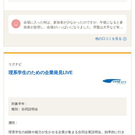
会場に入った時は、参加者が少なかったのですが、午後になると参
加者が急増し、会場がいっぱいになりました。序盤は大手など有名
な企業が人気でしたが、時間が経つにつれ参加者がばらけ、どのブ
ースも賑わっていました。メモを熱心にとっている学生や企業の人
他の口コミを見る
事に質問する学生など真面目で積極的な学生が多く見られました。
企業の説明は２０分から３０分と短い時間しかないので、企業のホ
ームページを見ればわかるような浅い説明がほとんどでした。それ
でも企業の方と実際に会って見ることで雰囲気などを掴むことがで
きたので良かったです。事前に見たいと思う企業の他にも、当日興
リクナビ
味が湧いたブースに参加して見るのも視野が広まって後々自分のた
めになるかもしれません。
理系学生のための企業発見LIVE
対象卒年 :
種別 :
合同説明会
属性 :
理系学生の経験や能力が生かせる企業が集まる合同企業説明会。効率的に行き