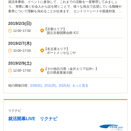
就活本番前。イベントに参加して、これまでの活動を一度整理してみましょ
う。 実際に働く社会人から話を聞くことで、様々な視点で志望している職種や
業界について理解を深めることが出来ます。 エントリーシートや面接対策、業
界研究など選考対策や自己分析に役立つセミナーも実施しています！
2019/2/3(日)
【京都エリア】
12:00~17:00
|
国立京都国際会館 ICC
2019/2/7(木)
【名古屋エリア】
10:00~17:00
|
ポートメッセなごや
2019/2/9(土)
【その他石川県（金沢エリア以外）】
12:00~17:00
|
石川県産業展示館
他の開催日程 :
2/10(日),
2/11(月),
2/12(火)
もっと見る
リクナビ
就活開幕LIVE リクナビ