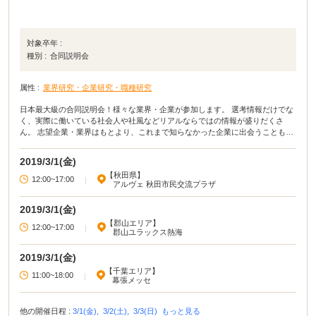
対象卒年 :
種別 :
合同説明会
属性 :
業界研究・企業研究・職種研究
日本最大級の合同説明会！様々な業界・企業が参加します。 選考情報だけでな
く、実際に働いている社会人や社風などリアルならではの情報が盛りだくさ
ん。 志望企業・業界はもとより、これまで知らなかった企業に出会うことも！
ノウハウセミナーやプロに相談できるコーナーなど、リクナビだけのオリジナ
ルコンテンツも多数ご準備しています！
2019/3/1(金)
【秋田県】
12:00~17:00
|
アルヴェ 秋田市民交流プラザ
2019/3/1(金)
【郡山エリア】
12:00~17:00
|
郡山ユラックス熱海
2019/3/1(金)
【千葉エリア】
11:00~18:00
|
幕張メッセ
他の開催日程 :
3/1(金),
3/2(土),
3/3(日)
もっと見る