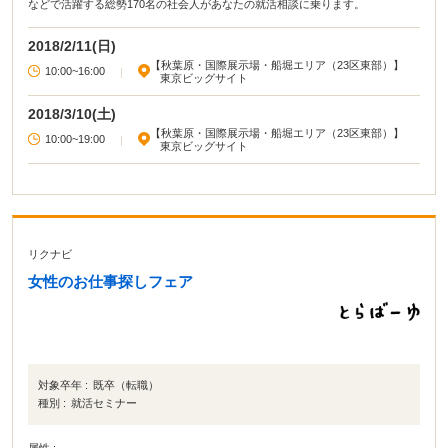
などで活躍する総勢170名の社会人があなたの就活相談に乗ります。
2018/2/11(日)
【秋葉原・国際展示場・船堀エリア（23区東部）】
10:00~16:00
|
東京ビッグサイト
2018/3/10(土)
【秋葉原・国際展示場・船堀エリア（23区東部）】
10:00~19:00
|
東京ビッグサイト
リクナビ
女性のお仕事探しフェア
対象卒年 :
既卒（転職）
種別 :
就活セミナー