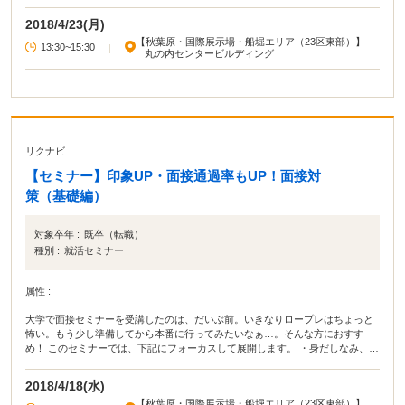
2018/4/23(月)
【秋葉原・国際展示場・船堀エリア（23区東部）】
13:30~15:30
|
丸の内センタービルディング
リクナビ
【セミナー】印象UP・面接通過率もUP！面接対
策（基礎編）
対象卒年 :
既卒（転職）
種別 :
就活セミナー
属性 :
大学で面接セミナーを受講したのは、だいぶ前。いきなりロープレはちょっと
怖い。もう少し準備してから本番に行ってみたいなぁ…。そんな方におすす
め！ このセミナーでは、下記にフォーカスして展開します。 ・身だしなみ、立
ち振る舞い、表情など「面接の基本」 ・社会人としてふさわしい「話し方」 ・
ビジネスの場で重要となる「話の組み立て方」 気になった人は、ぜひ受講して
2018/4/18(水)
みてください！
【秋葉原・国際展示場・船堀エリア（23区東部）】