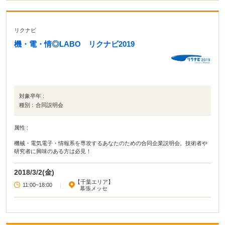
イントを用いて説明してくださるので自分が必要だと思ったことを
重点的にメモしていました。自分が行きたかったブースに大体回っ
たところで現地にて呼び込みなどをしているあまり興味のなかった
企業などにも参加してみたりしました。また座って説明を聞くだけ
リクナビ
とはいえ神経を集中して聞いているので大変疲れるため休憩を自分
ではさみながらブースを回りました。
機・電・情◎LABO リクナビ2019
対象卒年 :
種別 :
合同説明会
属性 :
機械・電気電子・情報系を専攻するあなたのための合同企業説明会。技術者や
研究者に興味のある方は必見！
2018/3/2(金)
【千葉エリア】
11:00~18:00
|
幕張メッセ