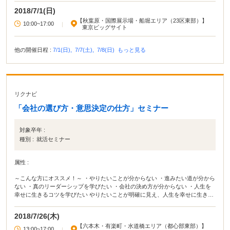
2018/7/1(日)
【秋葉原・国際展示場・船堀エリア（23区東部）】
10:00~17:00
|
東京ビッグサイト
他の開催日程 :
7/1(日),
7/7(土),
7/8(日)
もっと見る
リクナビ
「会社の選び方・意思決定の仕方」セミナー
対象卒年 :
種別 :
就活セミナー
属性 :
～こんな方にオススメ！～ ・やりたいことが分からない ・進みたい道が分から
ない ・真のリーダーシップを学びたい ・会社の決め方が分からない ・人生を
幸せに生きるコツを学びたい やりたいことが明確に見え、人生を幸せに生きる
コツが学べます！
2018/7/26(木)
【六本木・有楽町・水道橋エリア（都心部東部）】
13:00~17:00
|