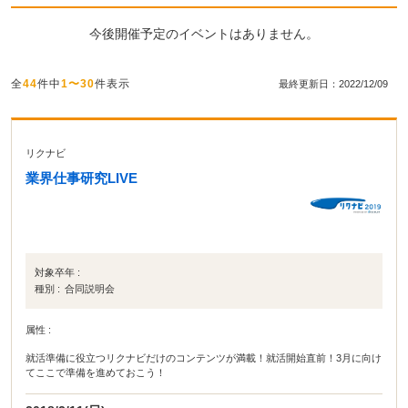
今後開催予定のイベントはありません。
全
44
件中
1〜30
件表示
最終更新日：2022/12/09
リクナビ
業界仕事研究LIVE
対象卒年 :
種別 :
合同説明会
属性 :
就活準備に役立つリクナビだけのコンテンツが満載！就活開始直前！3月に向け
てここで準備を進めておこう！