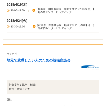
る！ ・『何を・どのように』書いたらアピールになるの？→ワークシート作成
2018/4/19(木)
の実践を通しながら、アウトプットすべきポイントと、コツを教えます！ 参加
【秋葉原・国際展示場・船堀エリア（23区東部）】
によって、ＥＳ作成＆面接対策に役立つこと間違いなし。たくさんのご参加、
10:00~11:30
|
丸の内センタービルディング
お待ちしています！
2018/4/24(火)
【秋葉原・国際展示場・船堀エリア（23区東部）】
13:30~15:00
|
丸の内センタービルディング
リクナビ
地元で就職したい人のための就職座談会
対象卒年 :
既卒（転職）
種別 :
就活セミナー
属性 :