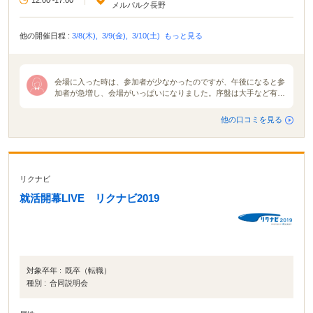
|
メルパルク長野
他の開催日程 :
3/8(木),
3/9(金),
3/10(土)
もっと見る
会場に入った時は、参加者が少なかったのですが、午後になると参
加者が急増し、会場がいっぱいになりました。序盤は大手など有名
な企業が人気でしたが、時間が経つにつれ参加者がばらけ、どのブ
ースも賑わっていました。メモを熱心にとっている学生や企業の人
他の口コミを見る
事に質問する学生など真面目で積極的な学生が多く見られました。
企業の説明は２０分から３０分と短い時間しかないので、企業のホ
ームページを見ればわかるような浅い説明がほとんどでした。それ
でも企業の方と実際に会って見ることで雰囲気などを掴むことがで
きたので良かったです。事前に見たいと思う企業の他にも、当日興
リクナビ
味が湧いたブースに参加して見るのも視野が広まって後々自分のた
めになるかもしれません。
就活開幕LIVE リクナビ2019
対象卒年 :
既卒（転職）
種別 :
合同説明会