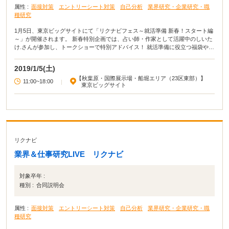
属性 :
面接対策
エントリーシート対策
自己分析
業界研究・企業研究・職
種研究
1月5日、東京ビッグサイトにて「リクナビフェス～就活準備 新春！スタート編
～」が開催されます。 新春特別企画では、占い師・作家として活躍中のしいた
け.さんが参加し、トークショーで特別アドバイス！ 就活準備に役立つ福袋やそ
の場で食べられる「めでたい焼き」など、1月5日のイベント限定特典が盛りだ
くさんです。 絶好の機会なので、気になった方は、ぜひ参加してみてくださ
2019/1/5(土)
い！
【秋葉原・国際展示場・船堀エリア（23区東部）】
11:00~18:00
|
東京ビッグサイト
リクナビ
業界＆仕事研究LIVE リクナビ
対象卒年 :
種別 :
合同説明会
属性 :
面接対策
エントリーシート対策
自己分析
業界研究・企業研究・職
種研究