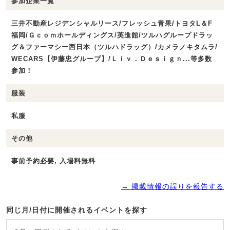
参加企業一覧
三井不動産レジデンシャルリース/フレッシュ青果/トヨタL＆F
福岡/Ｇｃｏｍホールディングス/英進館/ツルハグループドラッ
グ＆ファーマシー西日本（ツルハドラッグ）/カメラノキタムラ/
WECARS【伊藤忠グループ】/Ｌｉｖ．Ｄｅｓｉｇｎ...等多数
参加！
服装
私服
その他
事前予約必要, 入場料無料
→ 掲載情報の誤りを報告する
同じ月/日付に開催されるイベントを探す