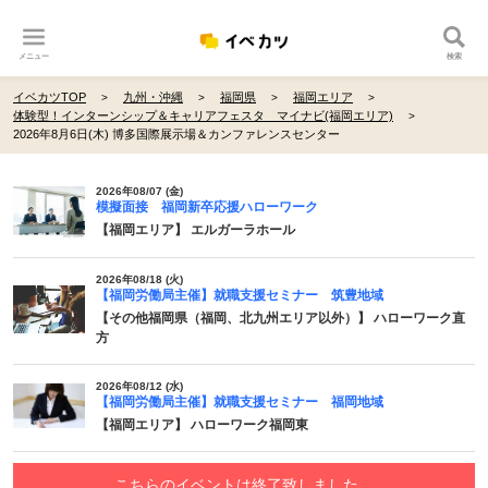
メニュー
検索
イベカツTOP
九州・沖縄
福岡県
福岡エリア
体験型！インターンシップ＆キャリアフェスタ マイナビ(福岡エリア)
2026年8月6日(木) 博多国際展示場＆カンファレンスセンター
2026年08/07 (金)
模擬面接 福岡新卒応援ハローワーク
【福岡エリア】 エルガーラホール
2026年08/18 (火)
【福岡労働局主催】就職支援セミナー 筑豊地域
【その他福岡県（福岡、北九州エリア以外）】 ハローワーク直
方
2026年08/12 (水)
【福岡労働局主催】就職支援セミナー 福岡地域
【福岡エリア】 ハローワーク福岡東
こちらのイベントは終了致しました。