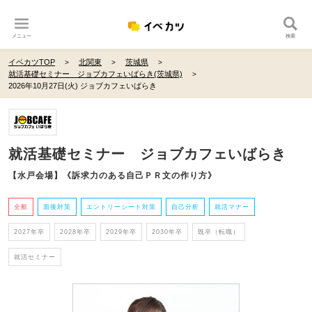
メニュー
検索
イベカツTOP
北関東
茨城県
就活基礎セミナー ジョブカフェいばらき(茨城県)
2026年10月27日(火) ジョブカフェいばらき
就活基礎セミナー ジョブカフェいばらき
【水戸会場】《訴求力のある自己ＰＲ文の作り方》
全般
面接対策
エントリーシート対策
自己分析
就活マナー
2027年卒
2028年卒
2029年卒
2030年卒
既卒（転職）
就活セミナー