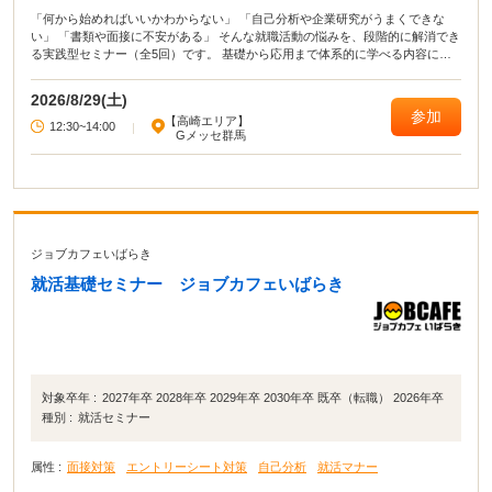
「何から始めればいいかわからない」 「自己分析や企業研究がうまくできな
い」 「書類や面接に不安がある」 そんな就職活動の悩みを、段階的に解消でき
る実践型セミナー（全5回）です。 基礎から応用まで体系的に学べる内容に加
え、 セミナー後、希望者にはキャリアカウンセラーとの個別相談も実施。 学生
の方も、転職を考えている方も、それぞれに合った進め方をサポートします。
2026/8/29(土)
参加
【高崎エリア】
12:30~14:00
|
Gメッセ群馬
ジョブカフェいばらき
就活基礎セミナー ジョブカフェいばらき
対象卒年 :
2027年卒 2028年卒 2029年卒 2030年卒 既卒（転職） 2026年卒
種別 :
就活セミナー
属性 :
面接対策
エントリーシート対策
自己分析
就活マナー