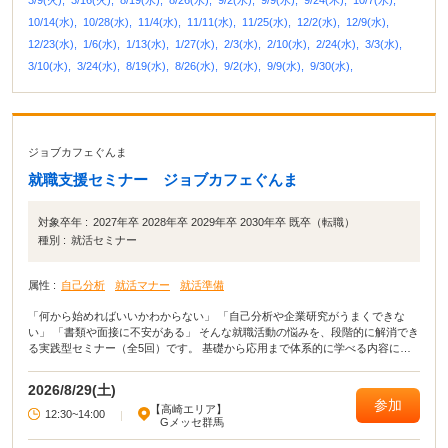
10/14(水),
10/28(水),
11/4(水),
11/11(水),
11/25(水),
12/2(水),
12/9(水),
12/23(水),
1/6(水),
1/13(水),
1/27(水),
2/3(水),
2/10(水),
2/24(水),
3/3(水),
3/10(水),
3/24(水),
8/19(水),
8/26(水),
9/2(水),
9/9(水),
9/30(水),
ジョブカフェぐんま
就職支援セミナー ジョブカフェぐんま
対象卒年 :
2027年卒 2028年卒 2029年卒 2030年卒 既卒（転職）
種別 :
就活セミナー
属性 :
自己分析
就活マナー
就活準備
「何から始めればいいかわからない」 「自己分析や企業研究がうまくできな
い」 「書類や面接に不安がある」 そんな就職活動の悩みを、段階的に解消でき
る実践型セミナー（全5回）です。 基礎から応用まで体系的に学べる内容に加
え、 セミナー後、希望者にはキャリアカウンセラーとの個別相談も実施。 学生
の方も、転職を考えている方も、それぞれに合った進め方をサポートします。
2026/8/29(土)
参加
【高崎エリア】
12:30~14:00
|
Gメッセ群馬