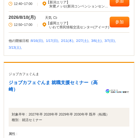
参加
【新潟エリア】
12:40~17:00
|
朱鷺メッセ(新潟コンベンションセンタ
ー)
2026/8/10(月)
天気
参加
【盛岡エリア】
12:50~17:00
|
いわて県民情報交流センター(アイーナ)
他の開催日程 :
8/16(日),
1/17(日),
2/11(木),
2/27(土),
3/6(土),
3/7(日),
3/13(土),
ジョブカフェぐんま
ジョブカフェぐんま 就職支援セミナー（高
崎）
対象卒年 :
2027年卒 2028年卒 2029年卒 2030年卒 既卒（転職）
種別 :
就活セミナー
属性 :