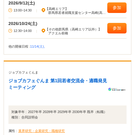
2026/9/12(土)
参加
【高崎エリア】
13:00~14:30
|
群馬県若者就職支援センター高崎(高崎
駅西口旭町ビル)
2026/10/24(土)
参加
【その他群馬県（高崎エリア以外）】
12:30~14:00
|
アクエル前橋
他の開催日程 :
11/14(土),
ジョブカフェぐんま
ジョブカフェぐんま 第1回若者交流会・適職発見
ミーティング
対象卒年 :
2027年卒 2028年卒 2029年卒 2030年卒 既卒（転職）
種別 :
合同説明会
属性 :
業界研究・企業研究・職種研究