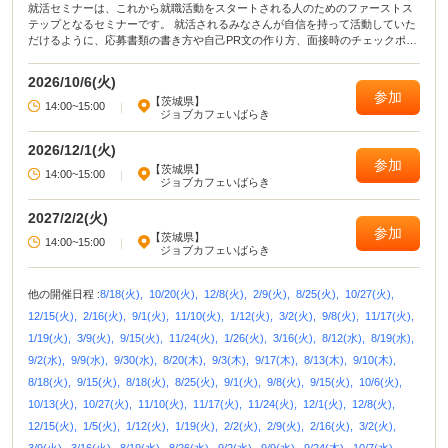
就活セミナーは、これから就職活動をスタートされる人のためのファーストス
テップとなるセミナーです。 就活されるみなさんが自信を持って活動していた
だけるように、応募書類の書き方や自己PR文の作り方、面接時のチェックポイ
ントなど就職活動に役立つ講座を開いています。
2026/10/6(火)
参加
【茨城県】
14:00~15:00
|
ジョブカフェいばらき
2026/12/1(火)
参加
【茨城県】
14:00~15:00
|
ジョブカフェいばらき
2027/2/2(火)
参加
【茨城県】
14:00~15:00
|
ジョブカフェいばらき
他の開催日程 :
8/18(火),
10/20(火),
12/8(火),
2/9(火),
8/25(火),
10/27(火),
12/15(火),
2/16(火),
9/1(火),
11/10(火),
1/12(火),
3/2(火),
9/8(火),
11/17(火),
1/19(火),
3/9(火),
9/15(火),
11/24(火),
1/26(火),
3/16(火),
8/12(水),
8/19(水),
9/2(水),
9/9(水),
9/30(水),
8/20(木),
9/3(木),
9/17(木),
8/13(木),
9/10(木),
8/18(火),
9/15(火),
8/18(火),
8/25(火),
9/1(火),
9/8(火),
9/15(火),
10/6(火),
10/13(火),
10/27(火),
11/10(火),
11/17(火),
11/24(火),
12/1(火),
12/8(火),
12/15(火),
1/5(火),
1/12(火),
1/19(火),
2/2(火),
2/9(火),
2/16(火),
3/2(火),
3/9(火),
3/16(火),
8/19(水),
8/26(水),
9/2(水),
9/9(水),
9/24(木),
10/7(水),