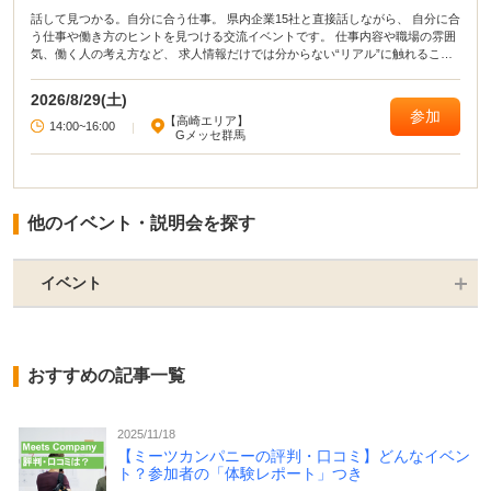
話して見つかる。自分に合う仕事。 県内企業15社と直接話しながら、 自分に合
う仕事や働き方のヒントを見つける交流イベントです。 仕事内容や職場の雰囲
気、働く人の考え方など、 求人情報だけでは分からない“リアル”に触れること
で、 仕事選びの視野が広がります。 「何が向いているか分からない」 「いろ
いろな仕事を見てみたい」 そんな方におすすめです。
2026/8/29(土)
参加
【高崎エリア】
14:00~16:00
|
Gメッセ群馬
他のイベント・説明会を探す
イベント
おすすめの記事一覧
2025/11/18
【ミーツカンパニーの評判・口コミ】どんなイベン
ト？参加者の「体験レポート」つき