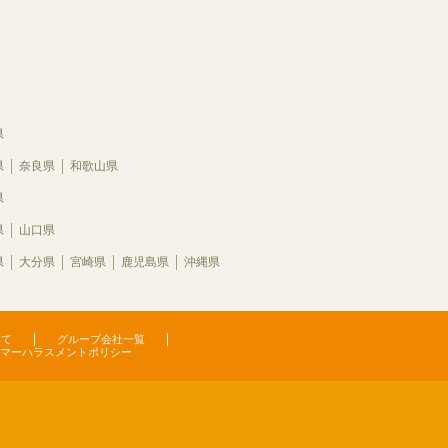
県
県
奈良県
和歌山県
県
県
山口県
県
大分県
宮崎県
鹿児島県
沖縄県
いて
グループ会社一覧
マーハラスメントポリシー