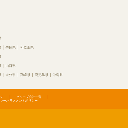
県
県
奈良県
和歌山県
県
県
山口県
県
大分県
宮崎県
鹿児島県
沖縄県
いて
グループ会社一覧
マーハラスメントポリシー