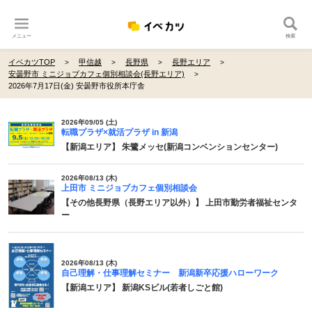
メニュー
検索
イベカツTOP
甲信越
長野県
長野エリア
安曇野市 ミニジョブカフェ個別相談会(長野エリア)
2026年7月17日(金) 安曇野市役所本庁舎
2026年09/05 (土)
転職プラザ×就活プラザ in 新潟
【新潟エリア】 朱鷺メッセ(新潟コンベンションセンター)
2026年08/13 (木)
上田市 ミニジョブカフェ個別相談会
【その他長野県（長野エリア以外）】 上田市勤労者福祉センタ
ー
2026年08/13 (木)
自己理解・仕事理解セミナー 新潟新卒応援ハローワーク
【新潟エリア】 新潟KSビル(若者しごと館)