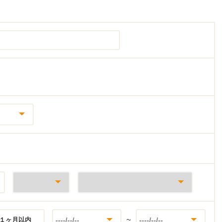
~
１ヶ月以内