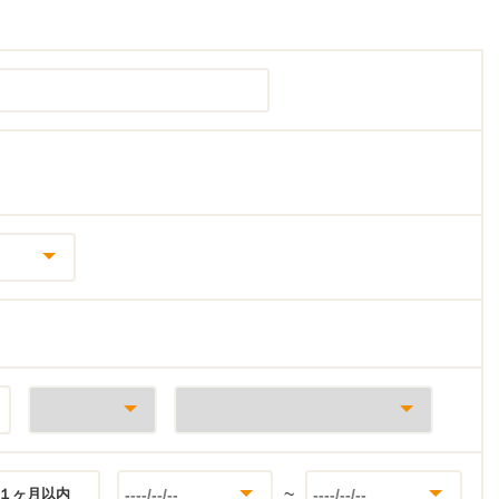
~
１ヶ月以内