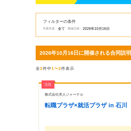
フィルターの条件
全て
2026年10月16日
卒業年度 :
開催日程 :
2026年10月16日に開催される合同
全
2
件中
1〜2
件表示
注目
株式会社求人ジャーナル
転職プラザ×就活プラザ in 石川