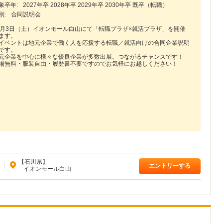
象卒年:
2027年卒 2028年卒 2029年卒 2030年卒 既卒（転職）
別:
合同説明会
0月3日（土）イオンモール白山にて「転職プラザ×就活プラザ」を開催
ます。
イベントは地元企業で働く人を応援する転職／就活向けの合同企業説明
です。
元企業を中心に様々な優良企業が多数出展。つながるチャンスです！
場無料・服装自由・履歴書不要ですのでお気軽にお越しください！
【石川県】
|
エントリーする
イオンモール白山