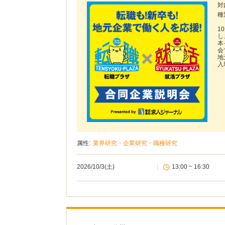
対
種
1
し
本
会
地
入
属性:
業界研究・企業研究・職種研究
2026/10/3(土)
|
13:00 ~ 16:30