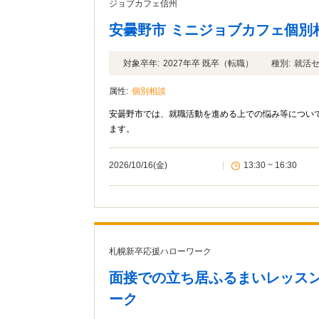
ジョブカフェ信州
安曇野市 ミニジョブカフェ個別
対象卒年:
2027年卒 既卒（転職）
種別:
就活
属性:
個別相談
安曇野市では、就職活動を進める上での悩み等につい
ます。
2026/10/16(金)
|
13:30 ~ 16:30
札幌新卒応援ハローワーク
面接での立ち居ふるまいレッス
ーク