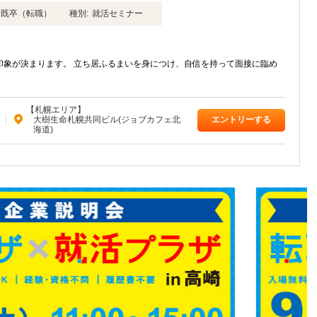
年卒 既卒（転職）
種別:
就活セミナー
印象が決まります。 立ち居ふるまいを身につけ、自信を持って面接に臨め
【札幌エリア】
|
大樹生命札幌共同ビル(ジョブカフェ北
エントリーする
海道)