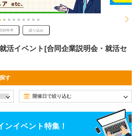
2030年卒
絞り込み
れる就活イベント[合同企業説明会・就活セ
を探す
開催日で絞り込む
2026年10月
9月
11月
インイベント特集！
日
月
火
水
木
金
土