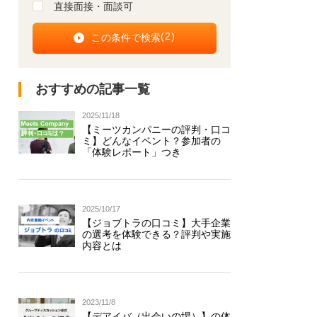
直接面接・面談可
(
2
)
おすすめの記事一覧
2025/11/18
【ミーツカンパニーの評判・口コ
ミ】どんなイベント？参加者の
「体験レポート」つき
2025/10/17
【ジョブトラの口コミ】大手企業
の選考を体験できる？評判や実施
内容とは
2023/11/8
【デアイバ（出会いの場）】の体