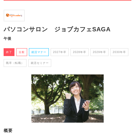
パソコンサロン ジョブカフェSAGA
午後
終了
全般
就活マナー
2027年卒
2028年卒
2029年卒
2030年卒
既卒（転職）
就活セミナー
概要