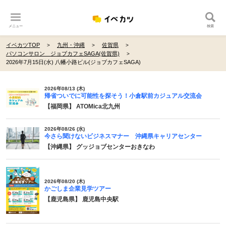
メニュー
検索
イベカツTOP
九州・沖縄
佐賀県
パソコンサロン ジョブカフェSAGA(佐賀県)
2026年7月15日(水) 八幡小路ビル(ジョブカフェSAGA)
2026年08/13 (木)
帰省ついでに可能性を探そう！小倉駅前カジュアル交流会
【福岡県】 ATOMica北九州
2026年08/26 (水)
今さら聞けないビジネスマナー 沖縄県キャリアセンター
【沖縄県】 グッジョブセンターおきなわ
2026年08/20 (木)
かごしま企業見学ツアー
【鹿児島県】 鹿児島中央駅