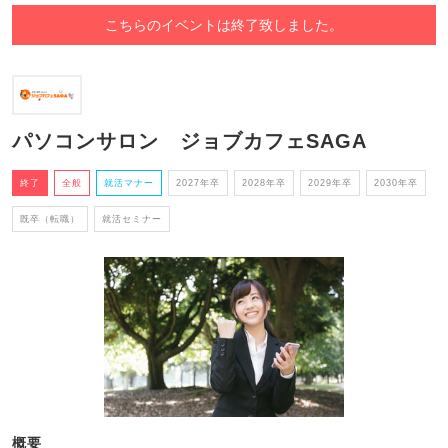
こちらのイベントは終了致しました。
パソコンサロン ジョブカフェSAGA
終了
全般
就活マナー
2027年卒
2028年卒
2029年卒
2030年卒
既卒（転職）
就活セミナー
概要