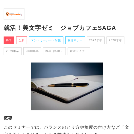
就活！美文字ゼミ ジョブカフェSAGA
終了
全般
エントリーシート対策
就活マナー
2027年卒
2028年卒
2029年卒
2030年卒
既卒（転職）
就活セミナー
概要
このセミナーでは、バランスのとり方や角度の付け方など「文