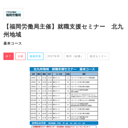
【福岡労働局主催】就職支援セミナー 北九
州地域
基本コース
終了
全般
面接対策
2027年卒
既卒（転職）
就活セミナー