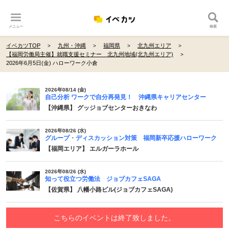
メニュー
検索
イベカツTOP
九州・沖縄
福岡県
北九州エリア
【福岡労働局主催】就職支援セミナー 北九州地域(北九州エリア)
2026年6月5日(金) ハローワーク小倉
2026年08/14 (金)
自己分析 ワークで自分再発見！ 沖縄県キャリアセンター
【沖縄県】 グッジョブセンターおきなわ
2026年08/26 (水)
グループ・ディスカッション対策 福岡新卒応援ハローワーク
【福岡エリア】 エルガーラホール
2026年08/26 (水)
知って役立つ労働法 ジョブカフェSAGA
【佐賀県】 八幡小路ビル(ジョブカフェSAGA)
こちらのイベントは終了致しました。