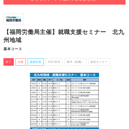
【福岡労働局主催】就職支援セミナー 北九
州地域
基本コース
終了
全般
面接対策
2027年卒
既卒（転職）
就活セミナー