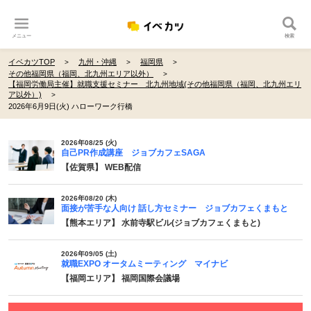
メニュー
検索
イベカツTOP
九州・沖縄
福岡県
その他福岡県（福岡、北九州エリア以外）
【福岡労働局主催】就職支援セミナー 北九州地域(その他福岡県（福岡、北九州エリ
ア以外）)
2026年6月9日(火) ハローワーク行橋
2026年08/25 (火)
自己PR作成講座 ジョブカフェSAGA
【佐賀県】 WEB配信
2026年08/20 (木)
面接が苦手な人向け 話し方セミナー ジョブカフェくまもと
【熊本エリア】 水前寺駅ビル(ジョブカフェくまもと)
2026年09/05 (土)
就職EXPO オータムミーティング マイナビ
【福岡エリア】 福岡国際会議場