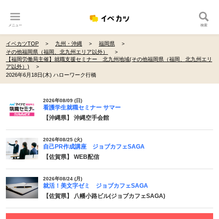
メニュー
検索
イベカツTOP
九州・沖縄
福岡県
その他福岡県（福岡、北九州エリア以外）
【福岡労働局主催】就職支援セミナー 北九州地域(その他福岡県（福岡、北九州エリ
ア以外）)
2026年6月18日(木) ハローワーク行橋
2026年08/09 (日)
看護学生就職セミナー サマー
【沖縄県】 沖縄空手会館
2026年08/25 (火)
自己PR作成講座 ジョブカフェSAGA
【佐賀県】 WEB配信
2026年08/24 (月)
就活！美文字ゼミ ジョブカフェSAGA
【佐賀県】 八幡小路ビル(ジョブカフェSAGA)