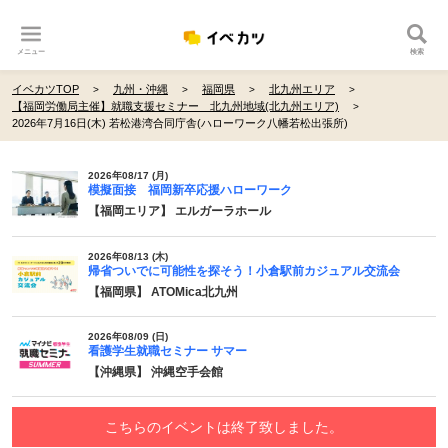
メニュー
検索
イベカツTOP
九州・沖縄
福岡県
北九州エリア
【福岡労働局主催】就職支援セミナー 北九州地域(北九州エリア)
2026年7月16日(木) 若松港湾合同庁舎(ハローワーク八幡若松出張所)
2026年08/17 (月)
模擬面接 福岡新卒応援ハローワーク
【福岡エリア】 エルガーラホール
2026年08/13 (木)
帰省ついでに可能性を探そう！小倉駅前カジュアル交流会
【福岡県】 ATOMica北九州
2026年08/09 (日)
看護学生就職セミナー サマー
【沖縄県】 沖縄空手会館
こちらのイベントは終了致しました。