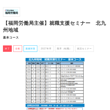
【福岡労働局主催】就職支援セミナー 北九
州地域
基本コース
終了
全般
面接対策
2027年卒
既卒（転職）
就活セミナー