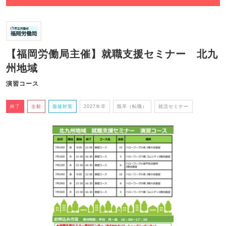
【福岡労働局主催】就職支援セミナー 北九
州地域
演習コース
終了
全般
面接対策
2027年卒
既卒（転職）
就活セミナー