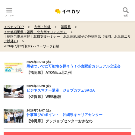
メニュー
検索
イベカツTOP
九州・沖縄
福岡県
その他福岡県（福岡、北九州エリア以外）
【福岡労働局主催】就職支援セミナー 北九州地域(その他福岡県（福岡、北九州エリ
ア以外）)
2026年7月22日(水) ハローワーク行橋
2026年08/13 (木)
帰省ついでに可能性を探そう！小倉駅前カジュアル交流会
【福岡県】 ATOMica北九州
2026年08/28 (金)
ビジネスマナー講座 ジョブカフェSAGA
【佐賀県】 WEB配信
2026年08/07 (金)
仕事選びのポイント 沖縄県キャリアセンター
【沖縄県】 グッジョブセンターおきなわ