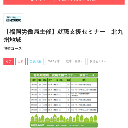
【福岡労働局主催】就職支援セミナー 北九
州地域
演習コース
終了
全般
面接対策
2027年卒
既卒（転職）
就活セミナー