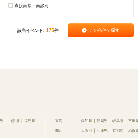
直接面接・面談可
175
該当イベント:
件
県
山形県
福島県
東海
愛知県
静岡県
岐阜県
三重
関西
大阪府
兵庫県
京都府
滋賀