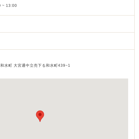
 ~ 13:00
京区和水町 大宮通中立売下る和水町439−1