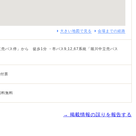
大きい地図で見る
会場までの経路
売バス停」から 徒歩1分 ・市バス9,12,67系統「堀川中立売バス
受付票
場料無料
→ 掲載情報の誤りを報告する