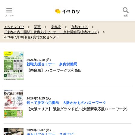
メニュー
検索
イベカツTOP
関西
京都府
京都エリア
【京都市内・園部】就職支援セミナー 京都労働局(京都エリア)
2026年7月10日(金) 呉竹文化センター
2026年08/10 (月)
就職支援セミナー 奈良労働局
【奈良県】 ハローワーク大和高田
2026年08/25 (火)
知って役立つ労働法 大阪わかものハローワーク
【大阪エリア】 阪急グランドビル(大阪新卒応援ハローワーク)
2026年09/07 (月)
キャリアセミナー スポナビ