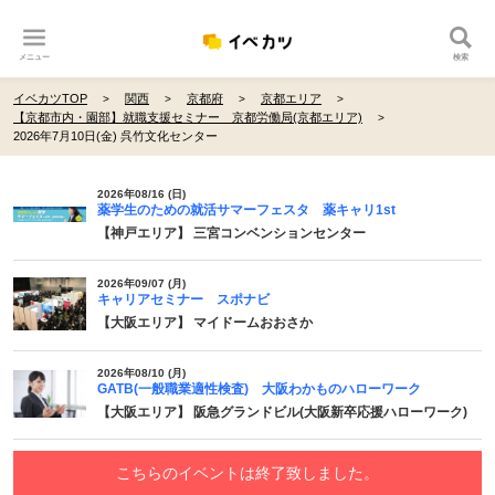
メニュー
検索
イベカツTOP
関西
京都府
京都エリア
【京都市内・園部】就職支援セミナー 京都労働局(京都エリア)
2026年7月10日(金) 呉竹文化センター
2026年08/16 (日)
薬学生のための就活サマーフェスタ 薬キャリ1st
【神戸エリア】 三宮コンベンションセンター
2026年09/07 (月)
キャリアセミナー スポナビ
【大阪エリア】 マイドームおおさか
2026年08/10 (月)
GATB(一般職業適性検査) 大阪わかものハローワーク
【大阪エリア】 阪急グランドビル(大阪新卒応援ハローワーク)
こちらのイベントは終了致しました。