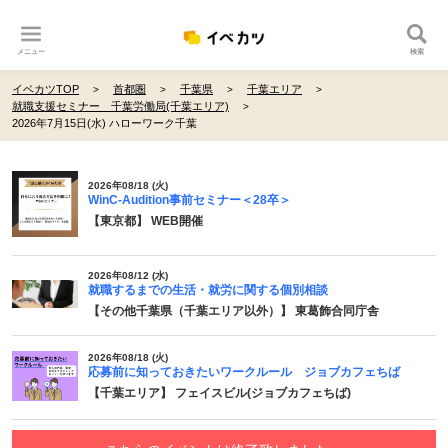
メニュー
検索
イベカツTOP
首都圏
千葉県
千葉エリア
就職支援セミナー 千葉労働局(千葉エリア)
2026年7月15日(水) ハローワーク千葉
2026年08/18 (火)
WinC-Audition事前セミナー＜28卒＞
【東京都】 WEB開催
2026年08/12 (水)
就職するまでの生活・就労に関する個別相談
【その他千葉県（千葉エリア以外）】 東葛飾合同庁舎
2026年08/18 (火)
応募前に知っておきたいワークルール ジョブカフェちば
【千葉エリア】 フェイスビル(ジョブカフェちば)