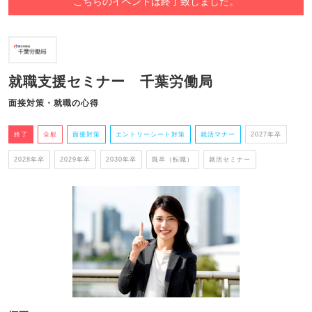
こちらのイベントは終了致しました。
就職支援セミナー 千葉労働局
面接対策・就職の心得
終了
全般
面接対策
エントリーシート対策
就活マナー
2027年卒
2028年卒
2029年卒
2030年卒
既卒（転職）
就活セミナー