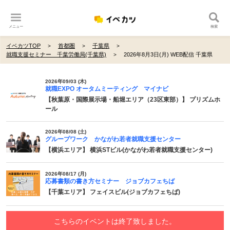
メニュー
検索
イベカツTOP
首都圏
千葉県
就職支援セミナー 千葉労働局(千葉県)
2026年8月3日(月) WEB配信 千葉県
2026年09/03 (木)
就職EXPO オータムミーティング マイナビ
【秋葉原・国際展示場・船堀エリア（23区東部）】 プリズムホ
ール
2026年08/08 (土)
グループワーク かながわ若者就職支援センター
【横浜エリア】 横浜STビル(かながわ若者就職支援センター)
2026年08/17 (月)
応募書類の書き方セミナー ジョブカフェちば
【千葉エリア】 フェイスビル(ジョブカフェちば)
こちらのイベントは終了致しました。