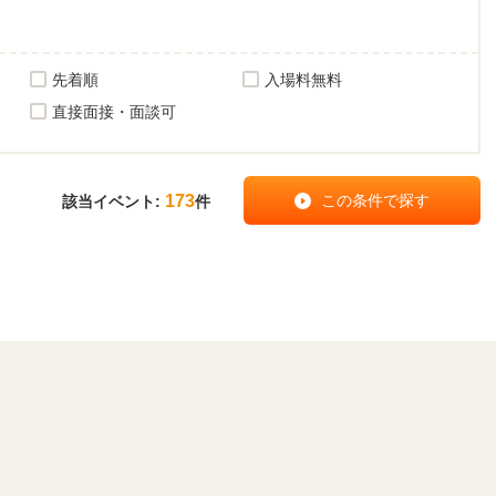
先着順
入場料無料
直接面接・面談可
173
該当イベント:
件