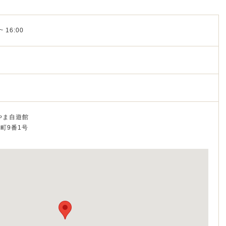
~ 16:00
やま自遊館
船町9番1号