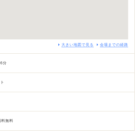
大きい地図で見る
会場までの経路
6分
ート
場料無料