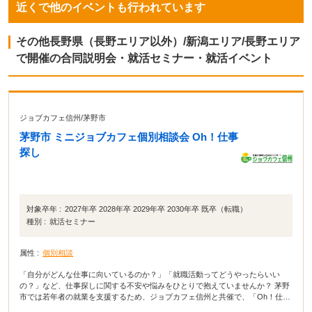
近くで他のイベントも行われています
その他長野県（長野エリア以外）/新潟エリア/長野エリア
で開催の合同説明会・就活セミナー・就活イベント
ジョブカフェ信州
/
茅野市
茅野市 ミニジョブカフェ個別相談会 Oh！仕事
探し
対象卒年 :
2027年卒 2028年卒 2029年卒 2030年卒 既卒（転職）
種別 :
就活セミナー
属性 :
個別相談
「自分がどんな仕事に向いているのか？」「就職活動ってどうやったらいい
の？」など、仕事探しに関する不安や悩みをひとりで抱えていませんか？ 茅野
市では若年者の就業を支援するため、ジョブカフェ信州と共催で、「Oh！仕事
探し」ヤングサポート事業と称して、月1回若者向けのキャリア・コンサルティ