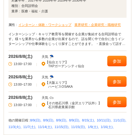
対象卒年 :
2027年卒 2028年卒 2029年卒 2030年卒
種別 :
合同説明会
業界 :
医療・福祉・介護
属性 :
インターン・体験・ワークショップ
業界研究・企業研究・職種研究
インターンシップ・キャリア教育等を開催する企業が集結する合同説明会で
す。様々な業界から多数の企業が出展するので、話を聞く中で自分に合うイン
ターンシップや仕事体験をじっくり探すことができます。 ・直接会って話すこ
とで業界や企業の理解がより深まる！ ・疑問点・不明点をその場で解決でき
る！ ・周囲の学生の雰囲気が分かり意識が高まる！
2026/8/8(土)
天気
参加
【仙台エリア】
13:00~17:00
|
TKPガーデンシティ仙台
2026/8/8(土)
天気
参加
【大阪エリア】
13:00~17:00
|
ハービスOSAKA
2026/8/8(土)
天気
参加
【その他石川県（金沢エリア以外）】
13:00~17:00
|
石川県産業展示館
他の開催日程 :
8/9(日),
8/9(日),
8/9(日),
8/9(日),
8/15(土),
10/11(日),
11/1(日),
11/3(火),
11/7(土),
11/14(土),
11/15(日),
11/15(日),
1/9(土),
1/16(土),