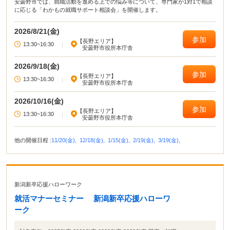
安曇野市では、就職活動を進める上での悩み等について、専門家が1対1で相談
に応じる「わかもの就職サポート相談会」を開催します。
2026/8/21(金)
参加
【長野エリア】
13:30~16:30
|
安曇野市役所本庁舎
2026/9/18(金)
参加
【長野エリア】
13:30~16:30
|
安曇野市役所本庁舎
2026/10/16(金)
参加
【長野エリア】
13:30~16:30
|
安曇野市役所本庁舎
他の開催日程 :
11/20(金),
12/18(金),
1/15(金),
2/19(金),
3/19(金),
新潟新卒応援ハローワーク
就活マナーセミナー 新潟新卒応援ハローワ
ーク