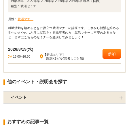
対象卒年 :
2027年卒 2028年卒 2029年卒 2030年卒 既卒（転職）
種別 :
就活セミナー
属性 :
就活マナー
就職活動を始めるときに役立つ就活マナーの講座です。これから就活を始める
学生の方や久しぶりに就活をする既卒者の方、就活マナーに不安のある方な
ど、まずはこちらのセミナーを受講してみましょう！
2026/8/19(水)
参加
【新潟エリア】
15:00~16:30
|
新潟KSビル(若者しごと館)
他のイベント・説明会を探す
イベント
おすすめの記事一覧