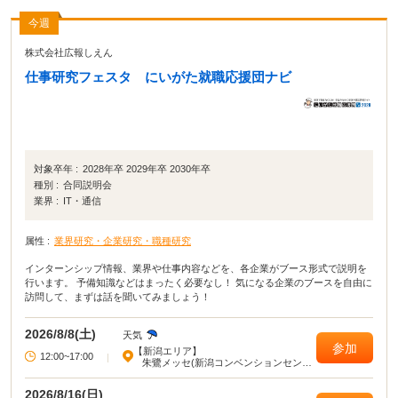
今週
株式会社広報しえん
仕事研究フェスタ にいがた就職応援団ナビ
対象卒年 :
2028年卒 2029年卒 2030年卒
種別 :
合同説明会
業界 :
IT・通信
属性 :
業界研究・企業研究・職種研究
インターンシップ情報、業界や仕事内容などを、各企業がブース形式で説明を
行います。 予備知識などはまったく必要なし！ 気になる企業のブースを自由に
訪問して、まずは話を聞いてみましょう！
2026/8/8(土)
天気
参加
【新潟エリア】
12:00~17:00
|
朱鷺メッセ(新潟コンベンションセンタ
ー)
2026/8/16(日)