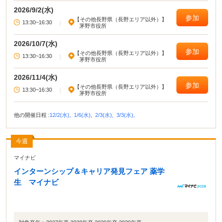
ングを開催しています。 専門のキャリア・コンサルタントがあなたの仕事探し
2026/9/2(水)
をサポートいたします。 相談は個室で行い秘密は厳守いたしますので安心して
参加
【その他長野県（長野エリア以外）】
ご相談ください。 相談日は月1回ありますので、1回で解決しなければまた次回
13:30~16:30
|
茅野市役所
ご利用になれます。
2026/10/7(水)
参加
【その他長野県（長野エリア以外）】
13:30~16:30
|
茅野市役所
2026/11/4(水)
参加
【その他長野県（長野エリア以外）】
13:30~16:30
|
茅野市役所
他の開催日程 :
12/2(水),
1/6(水),
2/3(水),
3/3(水),
今週
マイナビ
インターンシップ＆キャリア発見フェア 薬学
生 マイナビ