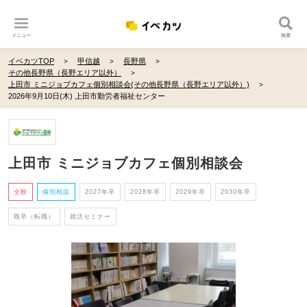
メニュー
検索
イベカツTOP
甲信越
長野県
その他長野県（長野エリア以外）
上田市 ミニジョブカフェ個別相談会(その他長野県（長野エリア以外）)
2026年9月10日(木) 上田市勤労者福祉センター
上田市 ミニジョブカフェ個別相談会
全般
個別相談
2027年卒
2028年卒
2029年卒
2030年卒
既卒（転職）
就活セミナー