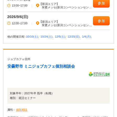
参加
【新潟エリア】
13:00~17:00
|
朱鷺メッセ(新潟コンベンションセンタ
ー)
2026/9/6(日)
参加
【新潟エリア】
12:00~17:00
|
朱鷺メッセ(新潟コンベンションセンタ
ー)
他の開催日程 :
10/10(土),
10/24(土),
12/5(土),
12/20(日),
1/4(月),
ジョブカフェ信州
安曇野市 ミニジョブカフェ個別相談会
対象卒年 :
2027年卒 既卒（転職）
種別 :
就活セミナー
属性 :
個別相談